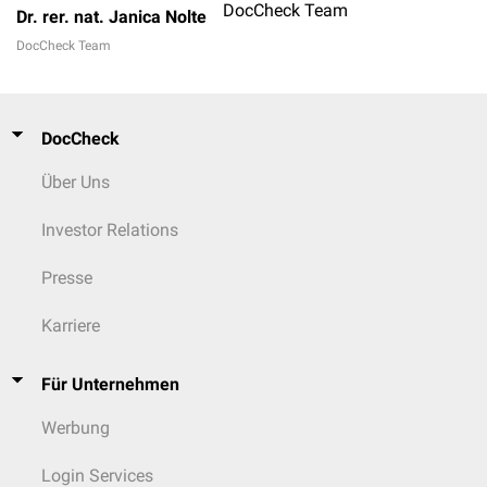
DocCheck Team
Dr. rer. nat. Janica Nolte
DocCheck Team
DocCheck
Über Uns
Investor Relations
Presse
Karriere
Für Unternehmen
Werbung
Login Services