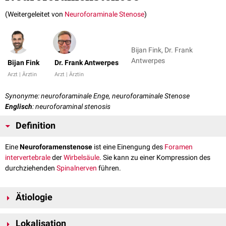
(Weitergeleitet von
Neuroforaminale Stenose
)
Bijan Fink, Dr. Frank
Antwerpes
Bijan Fink
Dr. Frank Antwerpes
Arzt | Ärztin
Arzt | Ärztin
Synonyme: neuroforaminale Enge, neuroforaminale Stenose
Englisch
: neuroforaminal stenosis
Definition
Eine
Neuroforamenstenose
ist eine Einengung des
Foramen
intervertebrale
der
Wirbelsäule
. Sie kann zu einer Kompression des
durchziehenden
Spinalnerven
führen.
Ätiologie
Neuroforamenstenosen entstehen meist durch degenerative
Lokalisation
Veränderungen wie: