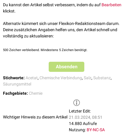
häufig als Bestandteil von
pH-Puffern
vor.
Du kannst den Artikel selbst verbessern, indem du auf
Bearbeiten
klickst.
Alternativ kümmert sich unser Flexikon-Redaktionsteam darum.
Deine zusätzlichen Angaben helfen uns, den Artikel schnell und
vollständig zu aktualisieren:
500
Zeichen verbleibend. Mindestens 5 Zeichen benötigt.
Absenden
Stichworte:
Acetat
,
Chemische Verbindung
,
Salz
,
Substanz
,
Säurungsmittel
Fachgebiete:
Chemie
Letzter Edit:
Wichtiger Hinweis zu diesem Artikel
21.03.2024, 08:51
14.880 Aufrufe
Nutzung:
BY-NC-SA