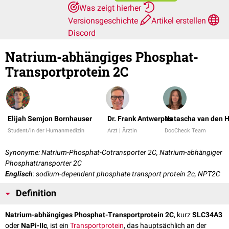
Was zeigt hierher
Versionsgeschichte
Artikel erstellen
Discord
Natrium-abhängiges Phosphat-
Transportprotein 2C
Elijah Semjon Bornhauser
Dr. Frank Antwerpes
Natascha van den H
Student/in der Humanmedizin
Arzt | Ärztin
DocCheck Team
Synonyme: Natrium-Phosphat-Cotransporter 2C, Natrium-abhängiger
Phosphattransporter 2C
Englisch
: sodium-dependent phosphate transport protein 2c, NPT2C
Definition
Natrium-abhängiges Phosphat-Transportprotein 2C
, kurz
SLC34A3
oder
NaPi-IIc
, ist ein
Transportprotein
, das hauptsächlich an der