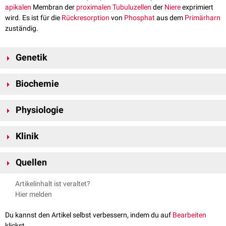
apikalen
Membran der
proximalen Tubuluzellen
der
Niere
exprimiert
wird. Es ist für die
Rückresorption
von
Phosphat
aus dem
Primärharn
zuständig.
Genetik
NaPi-IIc wird durch das
Gen
SLC34A3
auf
Chromosom 9
am
Genlokus
Biochemie
9q34.3 kodiert.
NaPi-IIc setzt sich aus 599
Aminosäuren
zusammen und hat eine
Physiologie
Molekülmasse
von rund 64
kDa
.
NaPi-IIc als elektroneutraler Transporter für die
Phosphatreabsportion
Klinik
im proximalen Tubulus mitverantwortlich. Er transportiert
Natrium
und
2-
Hydrogenphosphat
(HPO
) im
stöchiometrischen
Verhältnis von 2:1 im
4
Mutationen
des
SLC34A3-
Gens sind mit
hereditärer
Symport
in die Tubuluszelle. Die Abgabe der Ionen auf der basalen Seite
Quellen
hypophosphatämischer Rachitis mit Hyperkalziurie
assoziiert.
der Tubuluszellen in den Blutstrom erfolgt dabei wahrscheinlich passiv.
GeneCards;
SLC34A3
; abgerufen am 30.04.2024
Artikelinhalt ist veraltet?
Molekulargenetisches Labor – Zentrum für Nephrologie und
Hier melden
Stoffwechsel;
Renaler Natrium-Phosphat-Kotransporter NaPi-IIc
;
abgerufen am 30.04.2024
Du kannst den Artikel selbst verbessern, indem du auf
Bearbeiten
klickst.