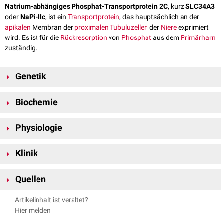
Natrium-abhängiges Phosphat-Transportprotein 2C
, kurz
SLC34A3
oder
NaPi-IIc
, ist ein
Transportprotein
, das hauptsächlich an der
apikalen
Membran der
proximalen Tubuluzellen
der
Niere
exprimiert
wird. Es ist für die
Rückresorption
von
Phosphat
aus dem
Primärharn
zuständig.
Genetik
NaPi-IIc wird durch das
Gen
SLC34A3
auf
Chromosom 9
am
Genlokus
Biochemie
9q34.3 kodiert.
NaPi-IIc setzt sich aus 599
Aminosäuren
zusammen und hat eine
Physiologie
Molekülmasse
von rund 64
kDa
.
NaPi-IIc als elektroneutraler Transporter für die
Phosphatreabsportion
Klinik
im proximalen Tubulus mitverantwortlich. Er transportiert
Natrium
und
2-
Hydrogenphosphat
(HPO
) im
stöchiometrischen
Verhältnis von 2:1 im
4
Mutationen
des
SLC34A3-
Gens sind mit
hereditärer
Symport
in die Tubuluszelle. Die Abgabe der Ionen auf der basalen Seite
Quellen
hypophosphatämischer Rachitis mit Hyperkalziurie
assoziiert.
der Tubuluszellen in den Blutstrom erfolgt dabei wahrscheinlich passiv.
GeneCards;
SLC34A3
; abgerufen am 30.04.2024
Artikelinhalt ist veraltet?
Molekulargenetisches Labor – Zentrum für Nephrologie und
Hier melden
Stoffwechsel;
Renaler Natrium-Phosphat-Kotransporter NaPi-IIc
;