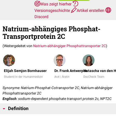
Was zeigt hierher
Versionsgeschichte
Artikel erstellen
Discord
Natrium-abhängiges Phosphat-
Transportprotein 2C
(Weitergeleitet von
Natrium-abhängiger Phosphattransporter 2C
)
Elijah Semjon Bornhauser
Dr. Frank Antwerpes
Natascha van den H
Student/in der Humanmedizin
Arzt | Ärztin
DocCheck Team
Synonyme: Natrium-Phosphat-Cotransporter 2C, Natrium-abhängiger
Phosphattransporter 2C
Englisch
: sodium-dependent phosphate transport protein 2c, NPT2C
Definition