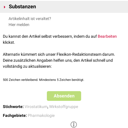
Der Wirkmechanismus beruht auf der Inhibition von NS3/4A. Bei der
Substanzen
Virusinfektion
vermittelt diese Serinprotease die Spaltung der
HCV-
Adaptorproteine
, welche die Versorgung und Vermehrung des
Virus
Zu den HCV-Proteaseinhibitoren gehören u.a.:
Artikelinhalt ist veraltet?
sicherstellen. Wenn diese Spaltung ausbleibt, kommt es zur Hemmung
Asunaprevir
Hier melden
der
Virusreplikation
und Aktivierung der körpereigenen
Immunantwort
.
Boceprevir
Danoprevir
Du kannst den Artikel selbst verbessern, indem du auf
Bearbeiten
Glecaprevir
klickst.
Grazoprevir
Narlaprevir
Alternativ kümmert sich unser Flexikon-Redaktionsteam darum.
Paritaprevir
Deine zusätzlichen Angaben helfen uns, den Artikel schnell und
Telaprevir
vollständig zu aktualisieren:
Vaniprevir
Voxilaprevir
500
Zeichen verbleibend. Mindestens 5 Zeichen benötigt.
Die Entwicklung bzw. Vermarktung von
Ciluprevir
und
Simeprevir
wurde
eingestellt.
Absenden
Stichworte:
Virostatikum
,
Wirkstoffgruppe
Fachgebiete:
Pharmakologie