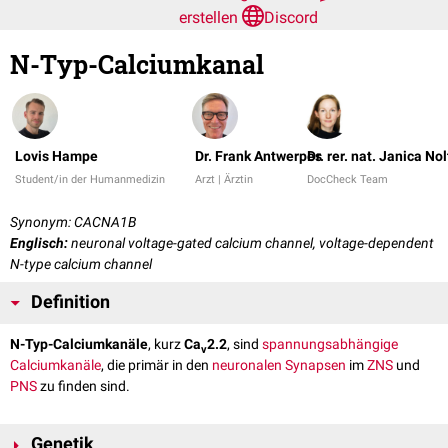
erstellen
Discord
N-Typ-Calciumkanal
Lovis Hampe
Dr. Frank Antwerpes
Dr. rer. nat. Janica No
Student/in der Humanmedizin
Arzt | Ärztin
DocCheck Team
Synonym: CACNA1B
Englisch:
neuronal voltage-gated calcium channel, voltage-dependent
N-type calcium channel
Definition
N-Typ-Calciumkanäle
, kurz
Ca
2.2
, sind
spannungsabhängige
v
Calciumkanäle
, die primär in den
neuronalen
Synapsen
im
ZNS
und
PNS
zu finden sind.
Genetik