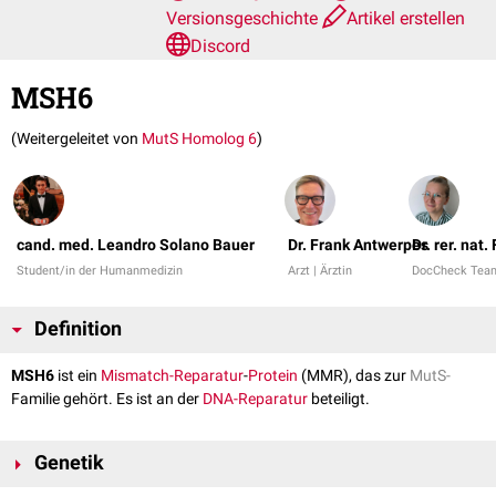
Versionsgeschichte
Artikel erstellen
Discord
MSH6
(Weitergeleitet von
MutS Homolog 6
)
cand. med. Leandro Solano Bauer
Dr. Frank Antwerpes
Dr. rer. nat
Student/in der Humanmedizin
Arzt | Ärztin
DocCheck Tea
Definition
MSH6
ist ein
Mismatch-Reparatur
-
Protein
(MMR), das zur
MutS-
Familie gehört. Es ist an der
DNA-Reparatur
beteiligt.
Genetik