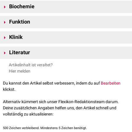
Das MSH6-
Gen
befindet sich auf
Chromosom 2
am
Genlokus
2p16.3
Biochemie
und umfasst 19
Exons
.
MsH6 besteht aus 1.360
Aminosäuren
und besitzt fünf funktionelle
Funktion
Domänen
: eine Mismatch-Bindungsdomäne, eine Konnektordomäne
("connector"), eine Hebeldomäne ("lever"), eine Klammerdomäne
Das MSH6-Protein bildet zusammen mit
MSH2
ein
Heterodimer
, das den
("clamp") und eine
ATPase
-Domäne.
Klinik
Mismatch-Reparaturkomplex
MutS alpha
bildet. Dieser Komplex erkennt
Basenfehlpaarungen
, die während der
DNA-Replikation
entstehen,
Mutationen
im MSH6-Gen sind bei einem Teil der Patientinnen und
insbesondere Einzelbasenmismatches und kleine
Insertions-
oder
Literatur
Patienten mit
Lynch-Syndrom
nachweisbar. Während
MLH1
und MSH2
Deletions­schleifen
. Nach der Erkennung initiiert der Komplex gemeinsam
am häufigsten betroffen sind, können auch MSH6-Mutationen zum
Frederiksen et al. C
lassification of MSH6 Variants of Uncertain
mit weiteren Reparaturproteinen den Austausch des fehlerhaften DNA-
Artikelinhalt ist veraltet?
Krankheitsbild beitragen. Darüber hinaus besteht eine Assoziation zu
Significance Using Functional Assays.
Int J Mol Sci. 22(16):8627.
Abschnitts gegen eine korrekte DNA-Sequenz.
Hier melden
hereditärem
nicht-polypösem Darmkrebs
,
kolorektalem Karzinom
, sowie
2021
zum
Endometriumkarzinom
.
GeneCards –
MSH6 Gene - MutS Homolog 6
, abgerufen am
Du kannst den Artikel selbst verbessern, indem du auf
Bearbeiten
22.08.2023
klickst.
UniProt –
P52701 MSH6_HUMAN
, abgerufen am 22.08.2023
Alternativ kümmert sich unser Flexikon-Redaktionsteam darum.
Deine zusätzlichen Angaben helfen uns, den Artikel schnell und
vollständig zu aktualisieren:
500
Zeichen verbleibend. Mindestens 5 Zeichen benötigt.