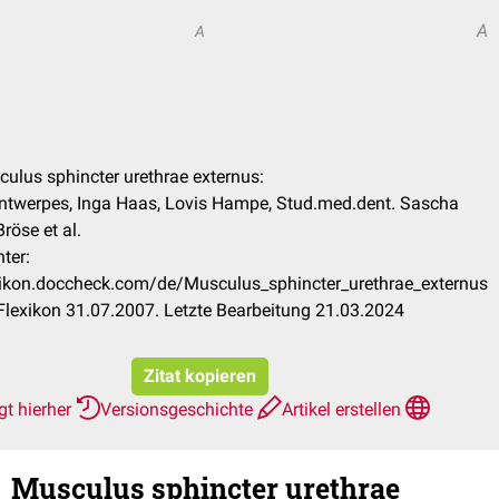
A
A
culus sphincter urethrae externus:
Antwerpes, Inga Haas, Lovis Hampe, Stud.med.dent. Sascha
röse et al.
ter:
exikon.doccheck.com/de/Musculus_sphincter_urethrae_externus
lexikon 31.07.2007. Letzte Bearbeitung 21.03.2024
Zitat kopieren
gt hierher
Versionsgeschichte
Artikel erstellen
Musculus sphincter urethrae