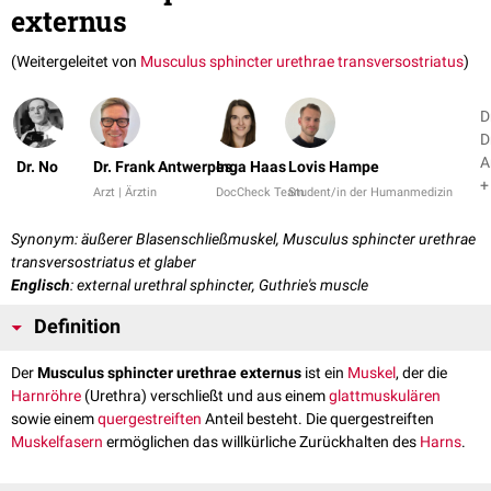
externus
(Weitergeleitet von
Musculus sphincter urethrae transversostriatus
)
D
D
A
Dr. No
Dr. Frank Antwerpes
Inga Haas
Lovis Hampe
+
Arzt | Ärztin
DocCheck Team
Student/in der Humanmedizin
Synonym: äußerer Blasenschließmuskel, Musculus sphincter urethrae
transversostriatus et glaber
Englisch
: external urethral sphincter, Guthrie's muscle
Definition
Der
Musculus sphincter urethrae externus
ist ein
Muskel
, der die
Harnröhre
(Urethra) verschließt und aus einem
glattmuskulären
sowie einem
quergestreiften
Anteil besteht. Die quergestreiften
Muskelfasern
ermöglichen das willkürliche Zurückhalten des
Harns
.