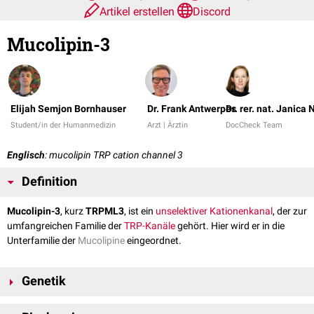
Artikel erstellen
Discord
Mucolipin-3
Elijah Semjon Bornhauser
Dr. Frank Antwerpes
Dr. rer. nat. Janica 
Student/in der Humanmedizin
Arzt | Ärztin
DocCheck Team
Englisch
: mucolipin TRP cation channel 3
Definition
Mucolipin-3
, kurz
TRPML3
, ist ein
unselektiver Kationenkanal
, der zur
umfangreichen Familie der
TRP-Kanäle
gehört. Hier wird er in die
Unterfamilie der
Mucolipine
eingeordnet.
Genetik
TRPML3 wird vom MCOLN3-
Gen
, auf
Chromosom 1
am
Genlokus