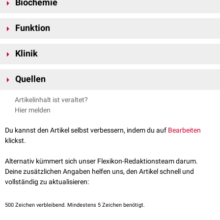
Biochemie
1p22.3
kodiert
. Das Gen umfasst insgesamt 17
Exons
.
TRPML3 ist ein
Transmembranprotein
, das aus 6
Funktion
Transmembrandomänen
aufgebaut ist. Es besteht aus 553
Aminosäuren
und hat eine
Molekülmasse
von 64,2
kDa
. Die
TRPML3 spielt bei der Regulation von
Entzündungsmediatoren
wie der
porenbildende Region befindet sich zwischen Transmembrandomäne 5
Klinik
Makrophagenelastase
MMP12
eine Rolle. Die genaue Funktion von
und 6.
C
- und
N-Terminus
sind im
Zytosol
lokalisiert.
TRPML3 ist derzeit (2024) Bestandteil aktueller Forschung.
Bei Patienten mit
COPD
wird vermutet, dass die Hochregulation der
Quellen
TRPML3-
Expression
in den
Alveolarmakrophagen
die vermehrte
Aufnahme von MMP12 bewirkt. Dadurch werden die schädlichen
NIH –
TRPML3
, abgerufen am 05.09.2024
Artikelinhalt ist veraltet?
Einflüsse der Entzündungsmediatoren vermindert.
Uniprot –
MCOLN3
, abgerufen am 05.09.2024
Hier melden
ÄrzteZeitung –
TRPML3 bei COPD
, abgerufen am 05.09.2024
Du kannst den Artikel selbst verbessern, indem du auf
Bearbeiten
klickst.
Alternativ kümmert sich unser Flexikon-Redaktionsteam darum.
Deine zusätzlichen Angaben helfen uns, den Artikel schnell und
vollständig zu aktualisieren:
500
Zeichen verbleibend. Mindestens 5 Zeichen benötigt.