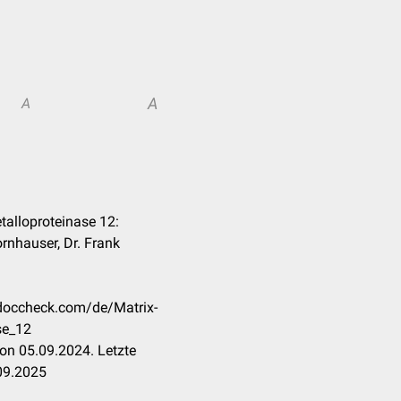
A
A
etalloproteinase 12:
rnhauser, Dr. Frank
n.doccheck.com/de/Matrix-
se_12
on 05.09.2024. Letzte
09.2025