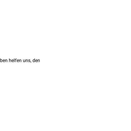
trix
in physiologischen
 ist. Um die negativen
agen
vermehrt
TRPML3
ben helfen uns, den