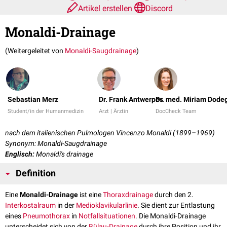
Artikel erstellen
Discord
Monaldi-Drainage
(Weitergeleitet von
Monaldi-Saugdrainage
)
Sebastian Merz
Dr. Frank Antwerpes
Dr. med. Miriam Dode
Student/in der Humanmedizin
Arzt | Ärztin
DocCheck Team
nach dem italienischen Pulmologen Vincenzo Monaldi (1899–1969)
Synonym: Monaldi-Saugdrainage
Englisch:
Monaldi's drainage
Definition
Eine
Monaldi-Drainage
ist eine
Thoraxdrainage
durch den 2.
Interkostalraum
in der
Medioklavikularlinie
. Sie dient zur Entlastung
eines
Pneumothorax
in
Notfallsituationen
. Die Monaldi-Drainage
unterscheidet sich von der
Bülau-Drainage
durch ihre Position und ihr