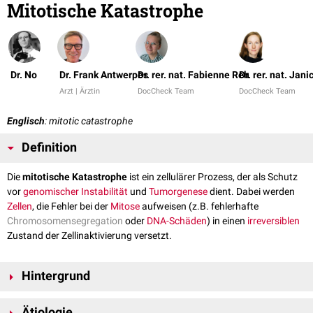
Mitotische Katastrophe
Dr. No
Dr. Frank Antwerpes
Dr. rer. nat. Fabienne Reh
Dr. rer. nat. Jani
Arzt | Ärztin
DocCheck Team
DocCheck Team
Englisch
: mitotic catastrophe
Definition
Die
mitotische Katastrophe
ist ein zellulärer Prozess, der als Schutz
vor
genomischer Instabilität
und
Tumorgenese
dient. Dabei werden
Zellen
, die Fehler bei der
Mitose
aufweisen (z.B. fehlerhafte
Chromosomensegregation
oder
DNA-Schäden
) in einen
irreversiblen
Zustand der Zellinaktivierung versetzt.
Hintergrund
Die mitotische Katastrophe ist keine eigenständige Form des
Zelltods
,
Ätiologie