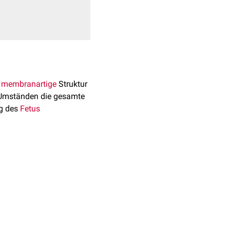
,
membranartige
Struktur
 Umständen die gesamte
ng des
Fetus
en pathophysiologischen
rend der
rallel vor, wie z.B. eine
g
(IUGR) bis hin zum