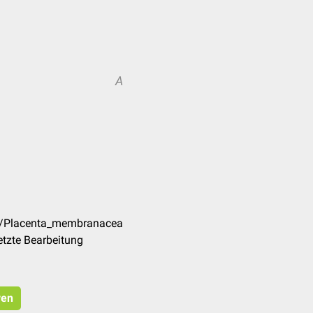
A
de/Placenta_membranacea
tzte Bearbeitung
ren