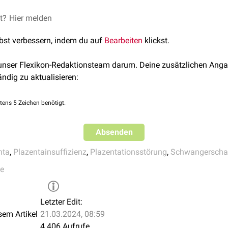
IUFT) kommen. Des Weiteren können
postpartale
Blutungen
, ein
om
oder eine
Plazentaretention
auftreten.
et?
membranacea: an anormaly of the placenta
Hier melden
Medicine (Baltim
nkunde, 4. aktualisierte Auflage, 2007
lbst verbessern, indem du auf
Bearbeiten
klickst.
 unser Flexikon-Redaktionsteam darum. Deine zusätzlichen Anga
ändig zu aktualisieren:
tens 5 Zeichen benötigt.
Absenden
nta
,
Plazentainsuffizienz
,
Plazentationsstörung
,
Schwangerscha
fe
Letzter Edit:
sem Artikel
21.03.2024, 08:59
4.406 Aufrufe