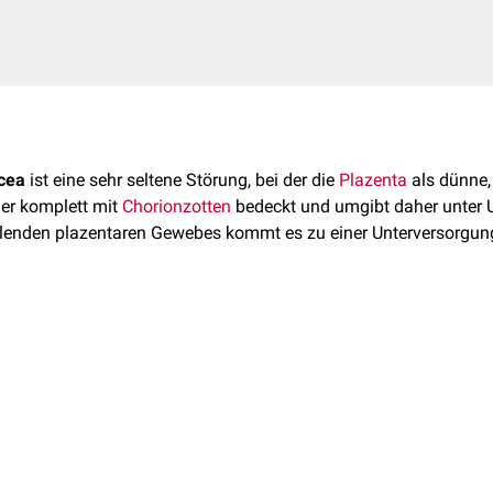
cea
ist eine sehr seltene Störung, bei der die
Plazenta
als dünne
 oder komplett mit
Chorionzotten
bedeckt und umgibt daher unter
hlenden plazentaren Gewebes kommt es zu einer Unterversorgu
ea tritt durch eine dysfunktionale
Plazentation
auf. Die genau
h nicht geklärt (2022).
a wird durch wiederholte, schmerzlose
vaginale Blutungen
wäh
h auffällig. Gegebenenfalls liegen andere plazentare Störungen pa
acenta accreta
.
nderversorgung kann es zur
intrauterinen Wachstumsretardierun