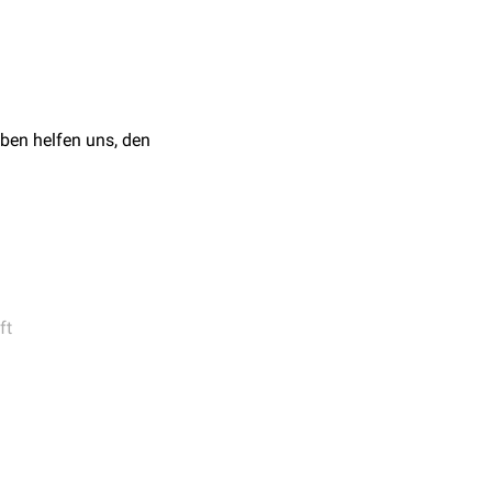
ore), 2019
ben helfen uns, den
ft