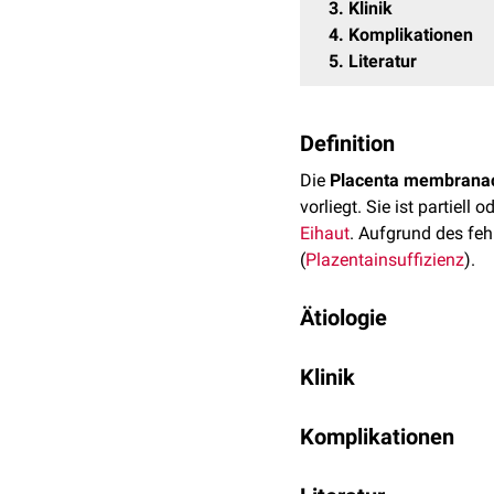
3
Klinik
4
Komplikationen
5
Literatur
Definition
Die
Placenta membrana
vorliegt. Sie ist partiell
Eihaut
. Aufgrund des fe
(
Plazentainsuffizienz
).
Ätiologie
Eine Placenta membranac
Klinik
Vorgänge sind jedoch noc
Die Placenta membranace
Komplikationen
Schwangerschaft
klinisc
Placenta praevia
oder
Pl
Als Folge der fetalen Mi