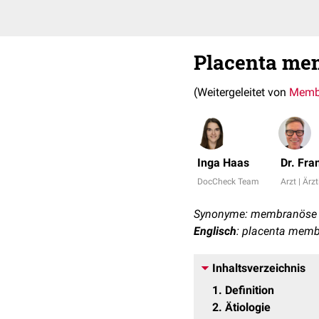
Placenta me
(Weitergeleitet von
Membr
Inga Haas
Dr. Fr
DocCheck Team
Arzt | Ärzt
Synonyme: membranöse P
Englisch
: placenta mem
Inhaltsverzeichnis
1
Definition
2
Ätiologie