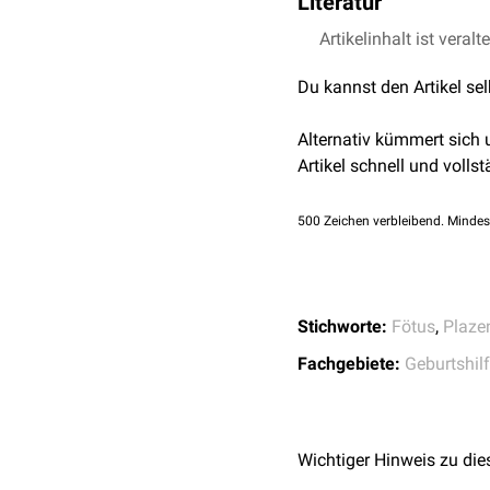
Literatur
intrauterinen Fruchttod
(
Amnioninfektionssyndr
Artikelinhalt ist veralt
Tang et al.:
Placenta 
Geist et al.: Hebamme
Du kannst den Artikel se
Alternativ kümmert sich
Artikel schnell und vollst
500
Zeichen verbleibend. Mindes
Stichworte:
Fötus
,
Plaze
Fachgebiete:
Geburtshil
Wichtiger Hinweis zu die