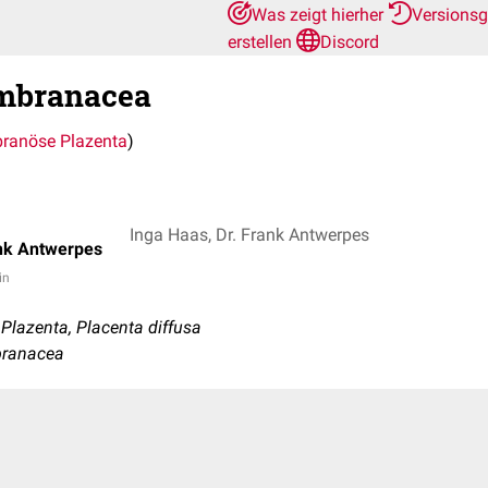
Was zeigt hierher
Versions
erstellen
Discord
mbranacea
anöse Plazenta
)
Inga Haas, Dr. Frank Antwerpes
ank Antwerpes
in
lazenta, Placenta diffusa
branacea