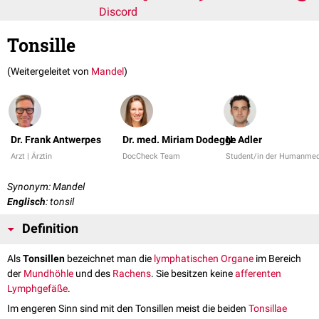
Discord
Tonsille
(Weitergeleitet von
Mandel
)
Dr. Frank Antwerpes
Dr. med. Miriam Dodegge
N. Adler
Arzt | Ärztin
DocCheck Team
Student/in der Humanmed
Synonym: Mandel
Englisch
: tonsil
Definition
Als
Tonsillen
bezeichnet man die
lymphatischen Organe
im Bereich
der
Mundhöhle
und des
Rachens
. Sie besitzen keine
afferenten
Lymphgefäße
.
Im engeren Sinn sind mit den Tonsillen meist die beiden
Tonsillae