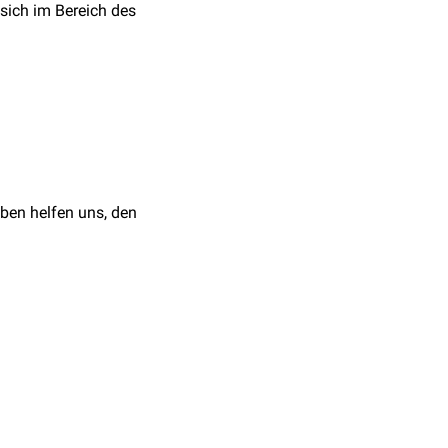
r sich im Bereich des
eht durch den
Hiatus
einsam mit den Fasern
idianus) durch den
rygopalatina
). Dort trifft
ben helfen uns, den
xillaris
zu den
Drüsen
nanastomose
).
cleus salivatorius
einen Ramus communicans