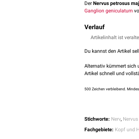
Der
Nervus petrosus ma
Ganglion geniculatum
vo
Verlauf
Der Nervus petrosus maj
Artikelinhalt ist veralt
canalis nervi petrosi maj
Du kannst den Artikel se
des
Nervus petrosus pro
Canalis pterygoideus
de
Alternativ kümmert sich
er auf das
Ganglion pter
Artikel schnell und vollst
der
Schleimhaut
des
Ga
Der Nervus petrosus maj
500
Zeichen verbleibend. Mindes
superior
, die sich über d
steht er mit dem
Plexus 
Stichworte:
Nerv
,
Nervus 
Fachgebiete:
Kopf und H