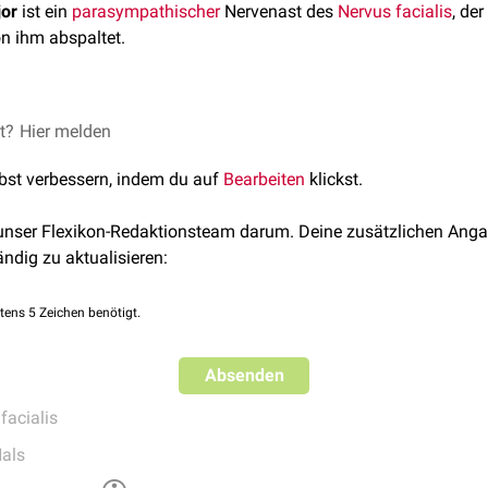
jor
ist ein
parasympathischer
Nervenast des
Nervus facialis
, de
n ihm abspaltet.
or verlässt den Nervus facialis am Ganglion geniculatum und zi
et?
Hier melden
oris
. Im
Foramen lacerum
tritt er aus der
Schädelhöhle
aus. Gem
lbst verbessern, indem du auf
Bearbeiten
klickst.
fundus
verläuft er dann als
Nervus canalis pterygoidei
(Nervus V
s
Keilbeins
(Os sphenoidale) zur Flügelgaumengrube (
Fossa pte
 unser Flexikon-Redaktionsteam darum. Deine zusätzlichen Anga
ygopalatinum
, von wo seine Fasern mit den Ästen des
Nervus ma
ändig zu aktualisieren:
umens
und der
Nase
, sowie der
Tränendrüse
weiterlaufen (
Träne
or enthält
präganglionäre
parasympathische Fasern aus dem
Nu
tens 5 Zeichen benötigt.
en
Nervus intermedius
dem Nervus facialis anschließen. Über 
tympanicus
in Verbindung.
Absenden
facialis
als