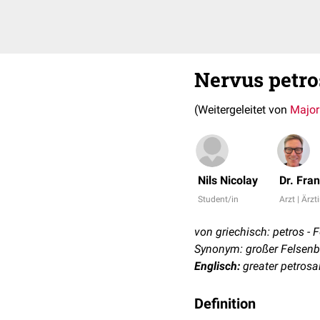
Nervus petro
(Weitergeleitet von
Major
Nils Nicolay
Dr. Fra
Student/in
Arzt | Ärzt
von griechisch: petros - F
Synonym: großer Felsenb
Englisch:
greater petrosal
Definition