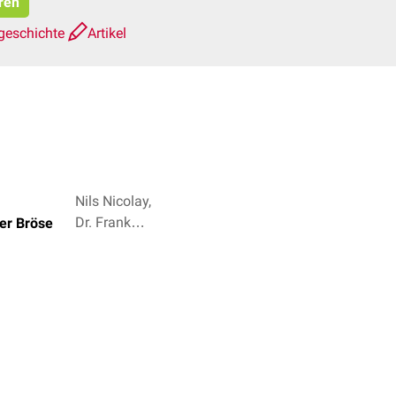
eren
geschichte
Artikel
Nils Nicolay,
Dr. Frank
er Bröse
Antwerpes +
3