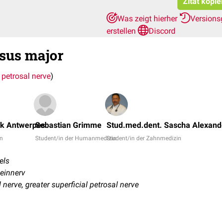
Zitat kopi
Was zeigt hierher
Versions
erstellen
Discord
sus major
 petrosal nerve
)
nk Antwerpes
Sebastian Grimme
Stud.med.dent. Sascha Alexand
in
Student/in der Humanmedizin
Student/in der Zahnmedizin
els
einnerv
 nerve, greater superficial petrosal nerve