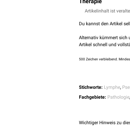
Therapie
Serom
Urinom
Lymphozelen bilden sich
Artikelinhalt ist veralt
Abszess
Funktion übernehmen. Die
Du kannst den Artikel se
Punktion
oder
Verödung
Alternativ kümmert sich
Artikel schnell und vollst
500
Zeichen verbleibend. Mindes
Stichworte:
Lymphe
,
Pse
Fachgebiete:
Pathologie
Wichtiger Hinweis zu die