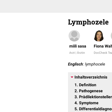
Lymphozele
miili sasa
Fiona Wal
Arzt | Ärztin
DocCheck T
Englisch
: lymphocele
Inhaltsverzeichnis
1
Definition
2
Pathogenese
3
Prädilektionstelle
4
Symptome
5
Differentialdiagn