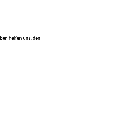
Lymphgefäße ihre
operative
Revision
mit
ben helfen uns, den