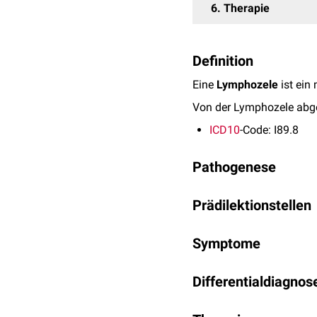
6
Therapie
Definition
Eine
Lymphozele
ist ein
Von der Lymphozele abge
ICD10
-Code: I89.8
Pathogenese
Lymphozelen treten nach
Prädilektionstellen
verschlossen wurden. Si
Die Lymphe tritt aus de
Lymphozelen treten am 
Symptome
Tumorentfernung
im Ber
Kleinere Lymphozelen sin
Differentialdiagnos
Kompression benachbarte
Hämatom