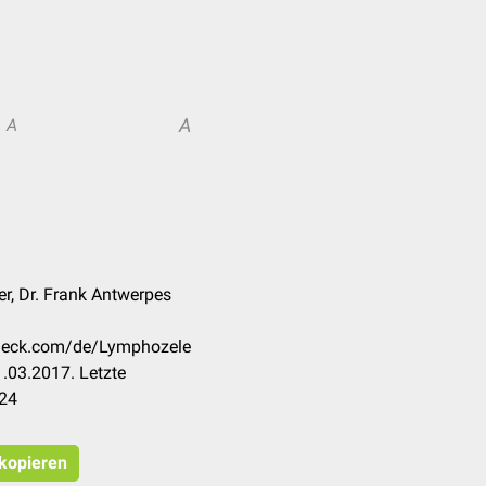
A
A
er, Dr. Frank Antwerpes
ccheck.com/de/Lymphozele
.03.2017. Letzte
024
 kopieren