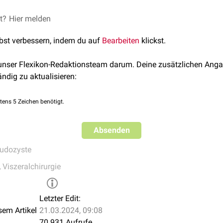
 oft im Laufe einiger Wochen spontan zurück, da benachbarte 
et?
Hier melden
 Therapie ist daher abwartend. Nur in wenigen Fällen ist eine 
lbst verbessern, indem du auf
Bearbeiten
klickst.
notwendig.
 unser Flexikon-Redaktionsteam darum. Deine zusätzlichen Anga
ändig zu aktualisieren:
tens 5 Zeichen benötigt.
Absenden
udozyste
,
Viszeralchirurgie
Letzter Edit:
sem Artikel
21.03.2024, 09:08
70.931 Aufrufe