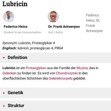
Lubricin
Federico
Heinz, Dr.
Frank
Federico Heinz
Dr. Frank Antwerpes
Antwerpes
Student/in der Humanmedizin
Arzt | Ärztin
Synonym: Lubrizin, Proteoglykan 4
Englisch:
lubricin, proteoglycan 4, PRG4
Definition
Lubricin
ist ein
Proteoglykan
aus der Familie der
Muzine
, das in
Gelenken
zu finden ist. Es wird von
Chondrozyten
in den
oberflächlichen Schichten des
Gelenkknorpels
gebildet.
Genetik
Lubricin wird vom PRG4-Gen am Genlokus 1q31.1 auf
Chromosom 1
Struktur
kodiert.