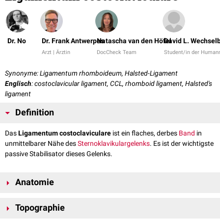
Dr. No
Dr. Frank Antwerpes
Natascha van den Höfel
David L. Wechsel
Arzt | Ärztin
DocCheck Team
Student/in der Human
Synonyme: Ligamentum rhomboideum, Halsted-Ligament
Englisch
: costoclavicular ligament, CCL, rhomboid ligament, Halsted's
ligament
Definition
Das
Ligamentum costoclaviculare
ist ein flaches, derbes
Band
in
unmittelbarer Nähe des
Sternoklavikulargelenks
. Es ist der wichtigste
passive Stabilisator dieses Gelenks.
Anatomie
Das Ligamentum costoclaviculare ist ein kräftiges,
fibröses
Band von
Topographie
rautenförmiger Gestalt. Es weist eine mittlere Dicke von etwa 3–4 mm
[
1
]
auf und besteht aus dicht gepackten
Kollagenfaserbündeln
.