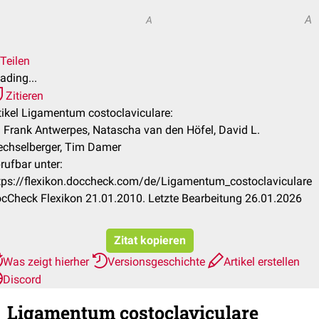
A
A
Teilen
ading...
Zitieren
tikel Ligamentum costoclaviculare:
. Frank Antwerpes, Natascha van den Höfel, David L.
chselberger, Tim Damer
rufbar unter:
tps://flexikon.doccheck.com/de/Ligamentum_costoclaviculare
cCheck Flexikon 21.01.2010. Letzte Bearbeitung 26.01.2026
Zitat kopieren
Was zeigt hierher
Versionsgeschichte
Artikel erstellen
Discord
Ligamentum costoclaviculare