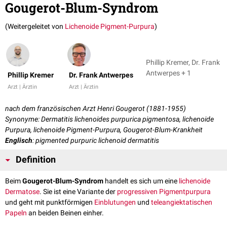
Gougerot-Blum-Syndrom
(Weitergeleitet von
Lichenoide Pigment-Purpura
)
Phillip Kremer, Dr. Frank
Antwerpes + 1
Phillip Kremer
Dr. Frank Antwerpes
Arzt | Ärztin
Arzt | Ärztin
nach dem französischen Arzt Henri Gougerot (1881-1955)
Synonyme: Dermatitis lichenoides purpurica pigmentosa, lichenoide
Purpura, lichenoide Pigment-Purpura, Gougerot-Blum-Krankheit
Englisch
: pigmented purpuric lichenoid dermatitis
Definition
Beim
Gougerot-Blum-Syndrom
handelt es sich um eine
lichenoide
Dermatose
. Sie ist ei­ne Variante der
progressiven Pigmentpurpura
und geht mit punkt­för­mi­gen
Ein­blutun­gen
und
teleangiektatischen
Papeln
an beiden Bei­nen einher.