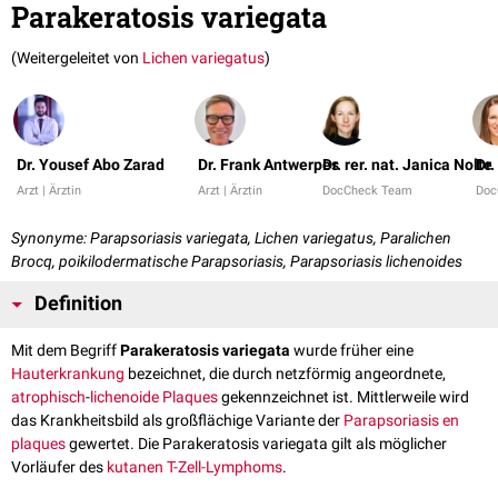
Parakeratosis variegata
(Weitergeleitet von
Lichen variegatus
)
Dr. Yousef Abo Zarad
Dr. Frank Antwerpes
Dr. rer. nat. Janica Nolte
Dr
Arzt | Ärztin
Arzt | Ärztin
DocCheck Team
Doc
Synonyme: Parapsoriasis variegata, Lichen variegatus, Paralichen
Brocq, poikilodermatische Parapsoriasis, Parapsoriasis lichenoides
Definition
Mit dem Begriff
Parakeratosis variegata
wurde früher eine
Hauterkrankung
bezeichnet, die durch netzförmig angeordnete,
atrophisch
-
lichenoide
Plaques
gekennzeichnet ist. Mittlerweile wird
das Krankheitsbild als großflächige Variante der
Parapsoriasis en
plaques
gewertet. Die Parakeratosis variegata gilt als möglicher
Vorläufer des
kutanen T-Zell-Lymphoms
.