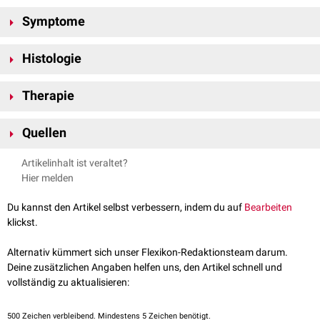
Symptome
Typische klinische
Manifestationen
umfassen großflächige, rote,
Histologie
netzförmige, leicht schuppende
Plaques
und
Papeln
, die in der Regel an
den
Extremitäten
und am
Rumpf
auftreten. Die
Hautläsionen
können an
Histologisch
äußert sich die Parakeratosis variegata als
chronische
den
Hautspaltlinien
ausgerichtet sein und
konfluieren
.
Therapie
ekzematöse
Hautreaktion. Dabei finden sich
fokal
Parakeratosen
und
eine geringe
Akanthose
. Die oberen
Dermisanteile
erscheinen
Im Sommer haben die Betroffenen durch die Sonnenbestrahlung weniger
aufgelockert mit einem
lymphohistiozytären
Infiltrat
. Es sind keine
Quellen
Beschwerden. Daher wird u.a. eine
Photochemotherapie
(PUVA) zur
Zellatypien
oder
klonale
T-Zell
-
Populationen
nachweisbar. Bei den T-
Symptomlinderung eingesetzt. Darüber hinaus kommen
topische
+
Kempf und Stadler,
Maligne Lymphome der Haut
in Braun-Falco's
Zellen handelt es sich in erster Linie um
CD4
-Zellen
.
Artikelinhalt ist veraltet?
Glukokortikoide
zum Einsatz.
Dermatologie, Venerologie und Allergologie, Springer Verlag
Hier melden
dermis.net –
Parakeratosis variegata
, abgerufen am 01.10.2024
Du kannst den Artikel selbst verbessern, indem du auf
Bearbeiten
klickst.
Alternativ kümmert sich unser Flexikon-Redaktionsteam darum.
Deine zusätzlichen Angaben helfen uns, den Artikel schnell und
vollständig zu aktualisieren:
500
Zeichen verbleibend. Mindestens 5 Zeichen benötigt.