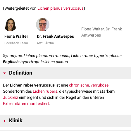
(Weitergeleitet von
Lichen planus verrucosus
)
Fiona Walter, Dr. Frank
Antwerpes
Fiona Walter
Dr. Frank Antwerpes
DocCheck Team
Arzt | Ärztin
Synonyme: Lichen planus verrucosus, Lichen ruber hypertrophicus
Englisch
: hypertrophic lichen planus
Definition
Der
Lichen ruber verrucosus
ist eine
chronische
,
verruköse
Sonderform des
Lichen rubers
, die typischerweise mit starkem
Juckreiz
einhergeht und sich in der Regel an den unteren
Extremitäten
manifestiert
.
Klinik
Der Lichen ruber verrucosus ist durch warzenartige
Papeln
,
Plaques
oder