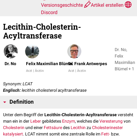
Versionsgeschichte
Artikel erstellen
Discord
Lecithin-Cholesterin-
Acyltransferase
Dr. No,
Felix
Maximilian
Dr. No
Felix Maximilian Blümel
Dr. Frank Antwerpes
Blümel + 1
Arzt | Ärztin
Arzt | Ärztin
Synonym: LCAT
Englisch:
lecithin cholesterol acyltransferase
Definition
Unter dem Begriff der
Lecithin-Cholesterin-Acyltransferase
versteht
man ein in der
Leber
gebildetes
Enzym
, welches die
Veresterung
von
Cholesterin
und einer
Fettsäure
des
Lecithin
zu
Cholesterinester
katalysiert
. LCAT nimmt somit eine zentrale Rolle im
Fett-
bzw.