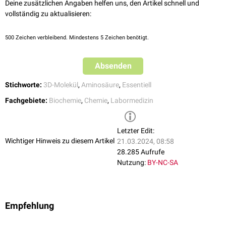
Deine zusätzlichen Angaben helfen uns, den Artikel schnell und
Neugeborene bis 1 Monat: bis 300 µmol/g Kreatinin
vollständig zu aktualisieren:
Säuglinge bis 1 Jahr: bis 400 µmol/g Kreatinin
Kleinkinder 2-6 Jahre: bis 300 µmol/g Kreatinin
Schulkinder 7-14 Jahre: bis 150 µmol/g Kreatinin
500
Zeichen verbleibend. Mindestens 5 Zeichen benötigt.
Erwachsene: bis 120 µmol/g Kreatinin
Absenden
Stichworte:
3D-Molekül
,
Aminosäure
,
Essentiell
Fachgebiete:
Biochemie
,
Chemie
,
Labormedizin
Letzter Edit:
Wichtiger Hinweis zu diesem Artikel
21.03.2024, 08:58
28.285 Aufrufe
Nutzung:
BY-NC-SA
Empfehlung