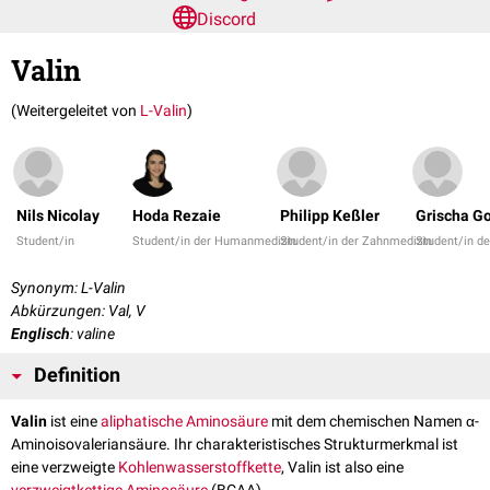
Discord
Valin
(Weitergeleitet von
L-Valin
)
Nils Nicolay
Hoda Rezaie
Philipp Keßler
Grischa Go
Student/in
Student/in der Humanmedizin
Student/in der Zahnmedizin
Student/in d
Synonym: L-Valin
Abkürzungen: Val, V
Englisch
: valine
Definition
Valin
ist eine
aliphatische
Aminosäure
mit dem chemischen Namen α-
Aminoisovaleriansäure. Ihr charakteristisches Strukturmerkmal ist
eine verzweigte
Kohlenwasserstoffkette
, Valin ist also eine