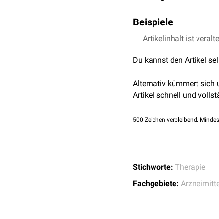
Die Entwicklung bzw. de
Beispiele
Beispiel zur:
Artikelinhalt ist veralt
Trimethoprim
und
Su
Verbesserung der Wi
Amoxicillin
und
Clavu
Erweiterung des Wir
Du kannst den Artikel se
Oxycodon
und
Nalox
Reduktion von Neben
Pibrentasvir
und
Glec
Vermeidung von
Resi
Alternativ kümmert sich
Artikel schnell und vollst
500
Zeichen verbleibend. Mindes
Stichworte:
Therapie
Fachgebiete:
Arzneimitte