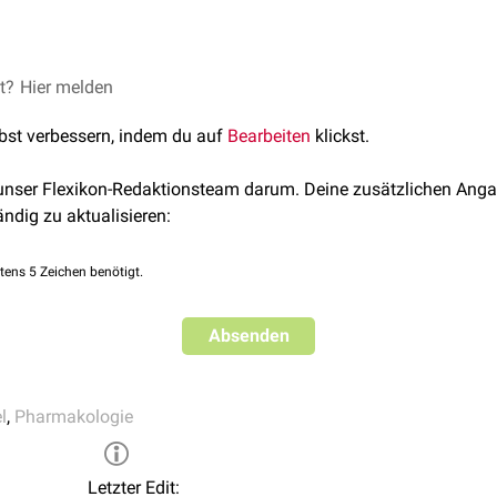
r Einsatz von Kombinationspräparaten kann aus mehreren Gründ
et?
lfamethoxazol
Hier melden
(
Cotrimoxazol
)
rkung
lansäure
kspektrums
lbst verbessern, indem du auf
Bearbeiten
klickst.
on
wirkungen
aprevir
stenzentwicklungen
 unser Flexikon-Redaktionsteam darum. Deine zusätzlichen Anga
ändig zu aktualisieren:
tens 5 Zeichen benötigt.
Absenden
l
,
Pharmakologie
Letzter Edit: