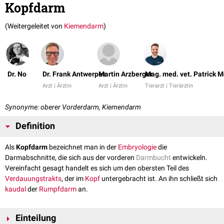
Kopfdarm
(Weitergeleitet von
Kiemendarm
)
Dr. No
Dr. Frank Antwerpes
Martin Arzberger
Mag. med. vet. Patrick 
Arzt | Ärztin
Arzt | Ärztin
Tierarzt | Tierärztin
Synonyme: oberer Vorderdarm, Kiemendarm
Definition
Als
Kopfdarm
bezeichnet man in der
Embryologie
die
Darmabschnitte, die sich aus der vorderen
Darmbucht
entwickeln.
Vereinfacht gesagt handelt es sich um den obersten Teil des
Verdauungstrakts
, der im
Kopf
untergebracht ist. An ihn schließt sich
kaudal
der
Rumpfdarm
an.
Einteilung