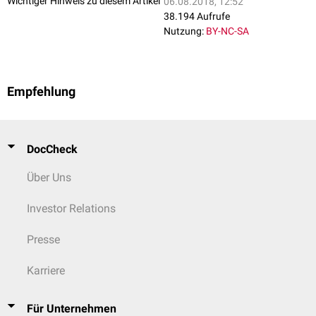
Wichtiger Hinweis zu diesem Artikel
06.08.2018, 12:52
Pars laryngea pharyngis (
Hypopharynx
): Ist eine reine
38.194 Aufrufe
Transportstrecke.
Nutzung:
BY-NC-SA
Der Begriff "Kopfdarm" wird in der anatomischen Literatur nicht
durchgängig verwendet. Er wird von einigen Autoren auch als oberer Teil
des
Vorderdarms
bezeichnet.
Empfehlung
DocCheck
Über Uns
Investor Relations
Presse
Karriere
Für Unternehmen