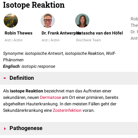
Isotope Reaktion
Rob
The
Dr.
Robin Thewes
Dr. Frank Antwerpes
Natascha van den Höfel
Ant
Arzt | Ärztin
Arzt | Ärztin
DocCheck Team
+ 1
Synonyme: isotopische Antwort, isotopische Reaktion, Wolf-
Phänomen
Englisch
: isotopic response
Definition
Als
isotope Reaktion
bezeichnet man das Auftreten einer
sekundären, neuen
Dermatose
am Ort einer primären, bereits
abgeheilten Hauterkrankung. In den meisten Fällen geht der
Sekundärerkrankung eine
Zosterinfektion
voran.
Pathogenese