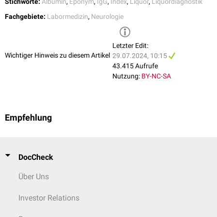
Stichworte:
Albumin
,
Eponym
,
IgG
,
Index
,
Liquor
,
Liquordiagnostik
werden.
Fachgebiete:
Labormedizin
,
Neurologie
Bildlich kann die Beziehung von Albumin-Quotient und IgG-Quotient mit
dem
Reiber-Schema
veranschaulicht werden. Hier wird zusätzlich noch
das Patientenalter berücksichtigt und der Anteil der intrathekalen
Letzter Edit:
Immunglobulinproduktion wird semquantitativ dargestellt. Dies nimmt
Wichtiger Hinweis zu diesem Artikel
29.07.2024, 10:15
man ebenfalls für IgG, IgA und IgM vor. Der Delpech-Lichtblau-Quotient
43.415 Aufrufe
trifft dieselbe Aussage in vereinfachter Form.
Nutzung:
BY-NC-SA
Empfehlung
DocCheck
Über Uns
Investor Relations