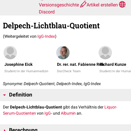
Versionsgeschichte
Artikel erstellen
Discord
Delpech-Lichtblau-Quotient
(Weitergeleitet von
IgG-Index
)
Josephine Eick
Dr. rer. nat. Fabienne Reh
Richard Kunze
Student/in der Humanmedizin
DocCheck Team
Student/in der Huma
Synonyme: Delpech-Quotient, Delpech-Index, IgG-Index
Definition
Der
Delpech-Lichtblau-Quotient
gibt das Verhältnis der
Liquor-
Serum-Quotienten
von
IgG
- und
Albumin
an.
Berechnung