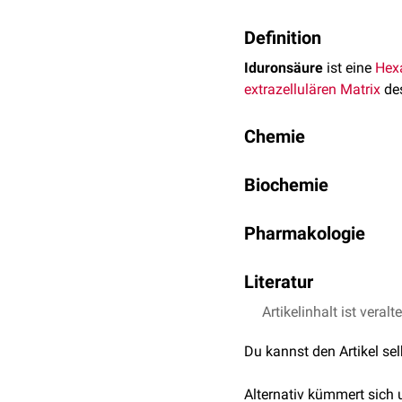
Definition
Iduronsäure
ist eine
Hex
extrazellulären Matrix
de
Chemie
Iduronsäure ist eine
zykl
Biochemie
Strukturformel C
H
O
.
6
10
7
Iduronsäure ist Bestandt
Pharmakologie
und
Herzklappen
sowie B
Basallamina
sowie in Epi
Disulfatierte
Iduronsäur
Literatur
Heparansulfat an das
Ch
Synthese
pharmakologische Beha
"Duale Reihe Biochemie" 
Artikelinhalt ist veralt
Iduronsäure geht biosynt
Konfiguration am Kohlens
Du kannst den Artikel se
Glykosaminoglykan
.
Alternativ kümmert sich