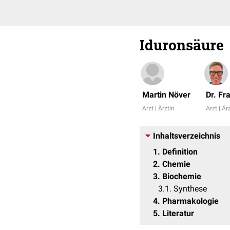
Iduronsäure
Martin Növer
Dr. Fr
Arzt | Ärztin
Arzt | Är
Inhaltsverzeichnis
1
Definition
2
Chemie
3
Biochemie
3.1
Synthese
4
Pharmakologie
5
Literatur