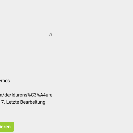
A
erpes
com/de/Idurons%C3%A4ure
7. Letzte Bearbeitung
ieren