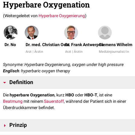
Hyperbare Oxygenation
(Weitergeleitet von
Hyperbare Oxygenierung
)
Dr. No
Dr. med. Christian Oest
Dr. Frank Antwerpes
Clemens Wilhelm
Arzt | Ärztin
Arzt | Ärztin
Medizinjournalist/in
Synonyme: Hyperbare Oxygenierung, oxygen under high pressure
Englisch
: hyperbaric oxygen therapy
Definition
Die
hyperbare Oxygenation
, kurz
HBO
oder
HBO-T
, ist eine
Beatmung
mit reinem
Sauerstoff
, während der Patient sich in einer
Überdruckkammer befindet.
Prinzip
Bei der hyperbaren Beatmung werden 100% Sauerstoff über eine