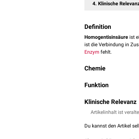
4
Klinische Relevan
Definition
Homogentisinsäure
ist 
ist die Verbindung in 
Enzym
fehlt.
Chemie
Die
Summenformel
von H
Funktion
Die Molekulare Masse (
M
Strukturformel
:
Unter Normalbedingunge
Klinische Relevanz
Maleylacetessigsäure
met
Citratzyklus
essentiellen
Im Rahmen der Alkaptonu
Artikelinhalt ist veralt
vorhanden. Folge ist ein
Du kannst den Artikel se
hierdurch eine dunkle F
Bindegewebes
, die als
Oc