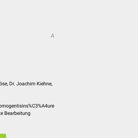
A
se, Dr. Joachim Kiehne,
/Homogentisins%C3%A4ure
te Bearbeitung