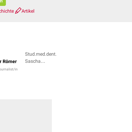
en
chichte
Artikel
Stud.med.dent.
Sascha
r Römer
Alexander
ournalist/in
Bröse, Dr.
Joachim
Kiehne + 2