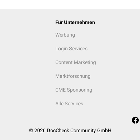
en
pH
-Wert liegt die Homogentisinsäure als
Anion
vor.
Für Unternehmen
Werbung
Login Services
Content Marketing
Marktforschung
CME-Sponsoring
Alle Services
© 2026
DocCheck Community GmbH