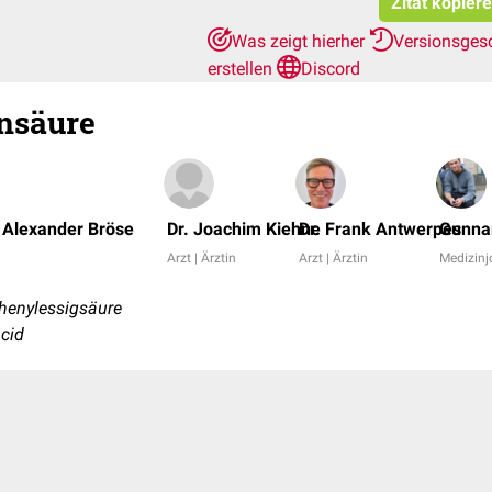
Zitat kopier
Was zeigt hierher
Versionsges
erstellen
Discord
nsäure
 Alexander Bröse
Dr. Joachim Kiehne
Dr. Frank Antwerpes
Gunna
Arzt | Ärztin
Arzt | Ärztin
Medizinj
henylessigsäure
acid