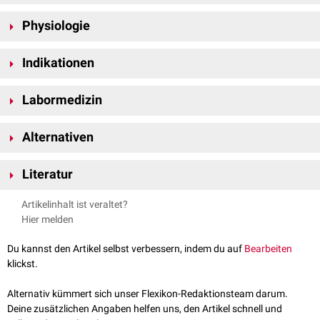
Das Homeostasis Model Assessment basiert auf Gleichungen, welche
Physiologie
die Funktion der
Organe
und
Gewebe
beschreiben, die an der
Glukoseregulation beteiligt sind. So ergeben sich für jede Kombination
Das Homeostasis Model Assessment beruht auf dem
Homöostase-
von Betazellfunktion und
Insulinsensitivität
definierte
Insulin
- und
Indikationen
Modell
nach Turner, einem verhältnismäßig einfachen mathematischen
Glukosespiegel
.
Modell der
rückgekoppelten
Interaktion
zwischen Insulin und Glukose im
Der HOMA-Index wird bei Verdacht auf das Vorliegen einer endogenen
Der Ansatz ist in der klinischen
Diagnostik
inzwischen weitgehend
Kohlenhydratstoffwechsel
.
Labormedizin
Insulinresistenz bestimmt. Zu den damit assoziierten Erkrankungen
etabliert.
gehören:
Material
Diabetes mellitus Typ 2
Alternativen
Für die Untersuchung werden 1 ml
Serum
(Insulin) und 1 ml
NaF
-Blut
polyendokrines metabolisches Ovarialsyndrom
(PMOS)
Alternative Ansätze zur Beurteilung der Insulinresistenz sind:
(Glukose) benötigt.
Zyklusstörungen
Literatur
Minimal Model
Infertilität
Vorbereitung
QUICKI
Adipositas
Matthews et al.
Homeostasis model assessment: insulin resistance
Artikelinhalt ist veraltet?
SPINA Carb
Der Patient muss vor der
Blutentnahme
eine Nahrungskarenz von 12
and beta-cell function from fasting plasma glucose and insulin
Hier melden
Hyperglykämischer Clamp
Stunden einhalten. Die Entnahme der Röhrchen erfolgt morgens im
concentrations in man
Diabetologia 1985
Euglykämischer Clamp
nüchternen Zustand.
Keskin et al.
Homeostasis Model Assessment Is More Reliable Than
Du kannst den Artikel selbst verbessern, indem du auf
Bearbeiten
the Fasting Glucose/Insulin Ratio and Quantitative Insulin Sensitivity
klickst.
Berechnung
Check Index for Assessing Insulin Resistance Among Obese Children
Folgende mathematischen Gleichungen können verwendet werden, um
and Adolescents
. Pediatrics 2005
Alternativ kümmert sich unser Flexikon-Redaktionsteam darum.
die Betazellfunktion (HOMA Beta) und Insulinresistenz (HOMA IR) zu
Song et al.
Insulin Sensitivity and Insulin Secretion Determined by
Deine zusätzlichen Angaben helfen uns, den Artikel schnell und
bestimmen:
Homeostasis Model Assessment and Risk of Diabetes in a