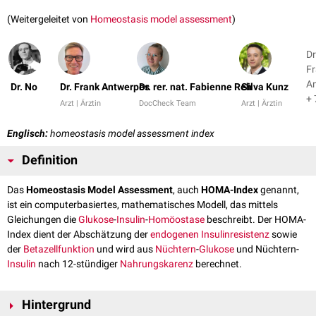
(Weitergeleitet von
Homeostasis model assessment
)
Dr
F
A
Dr. No
Dr. Frank Antwerpes
Dr. rer. nat. Fabienne Reh
Silva Kunz
+ 
Arzt | Ärztin
DocCheck Team
Arzt | Ärztin
Englisch:
homeostasis model assessment index
Definition
Das
Homeostasis Model Assessment
, auch
HOMA-Index
genannt,
ist ein computerbasiertes, mathematisches Modell, das mittels
Gleichungen die
Glukose
-
Insulin
-
Homöostase
beschreibt. Der HOMA-
Index dient der Abschätzung der
endogenen
Insulinresistenz
sowie
der
Betazellfunktion
und wird aus
Nüchtern
-
Glukose
und Nüchtern-
Insulin
nach 12-stündiger
Nahrungskarenz
berechnet.
Hintergrund