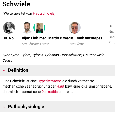
Schwiele
(Weitergeleitet von
Hautschwiele
)
Dr.
No,
Bija
Dr. No
Bijan Fink
Dr. med. Martin P. Wedig
Dr. Frank Antwerpes
Fin
Arzt | Ärztin
Arzt | Ärztin
Arzt | Ärztin
+ 3
Synonyme: Tylom, Tylosis, Tylositas, Hornschwiele, Hautschwiele,
Callus
Definition
Eine
Schwiele
ist eine
Hyperkeratose
, die durch vermehrte
mechanische Beanspruchung der
Haut
bzw. eine lokal umschriebene,
chronisch-traumatische
Dermatitis
entsteht.
Pathophysiologie
Durch Druck oder Reibung kommt es zu einer mechanischen Reizung der