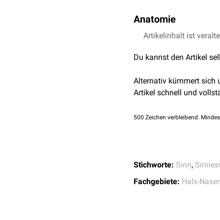
Anatomie
Der Gleichgewichtssinn ha
Artikelinhalt ist veralt
Sinnesepithel
des
vestib
Du kannst den Artikel se
Sacculus
und den drei
B
nehmen Flüssigkeitsstr
Alternativ kümmert sich
Beschleunigungen (
Maku
Artikel schnell und vollst
das
Ganglion vestibulare
Das Ganglion vestibulare
500
Zeichen verbleibend. Mindes
das Vestibulariskerngebie
insbesondere mit den
Au
sie über den
Tractus ves
Somit tragen auch die
vi
Stichworte:
Sinn
,
Sinne
Fachgebiete:
Hals-Nasen