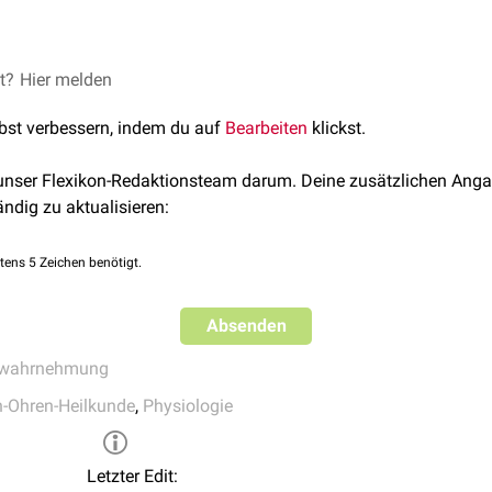
t seinen Sitz in erster Linie im
et?
Hier melden
Vestibularapparat
des
Innenohr
ulären Labyrinths
. Dieses besteht aus dem schlauch- bis bläsc
lbst verbessern, indem du auf
Bearbeiten
klickst.
ogengängen
mit ihren ampullenförmigen Erweiterungen (Ampulla
ömungen wahr, die durch Drehbewegungen (
Cristae ampullares
de
 unser Flexikon-Redaktionsteam darum. Deine zusätzlichen Anga
laorgane
) verursacht werden. Die Erregungen der
Haarzellen
we
ändig zu aktualisieren:
übertragen, dessen Nervenzellen das 1.
Neuron
der
Gleichgewi
 projiziert über den
Nervus vestibularis
des
Nervus vestibulococh
tens 5 Zeichen benötigt.
t (
Nuclei vestibulares
) und direkt in das
Kleinhirn
. Die Vestibula
genmuskelkernen
, dem Kleinhirn und dem
Rückenmark
verschalt
tibulothalamicus
Projektionsgebiete im
Absenden
Gyrus postcentralis
des
suelle Wahrnehmung
und die
Propriozeption
zum Gleichgewichts
swahrnehmung
-Ohren-Heilkunde
,
Physiologie
Letzter Edit: