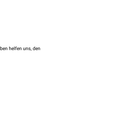
s
, genauer gesagt im
henförmigen
Utriculus
und
e). Die Sinnesepithelien
r Ampullen) und lineare
ben helfen uns, den
rden über
Synapsen
auf
chtsbahn
darstellen.
learis
(VIII.
Hirnnerv
) in
riskerne sind
et. Weiterhin besitzen
Großhirns
(
Area 3a
).
sinn bei.