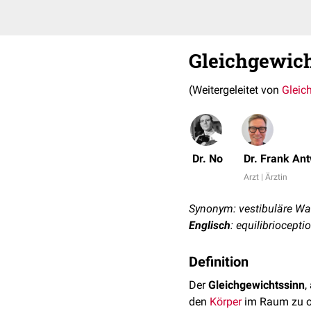
Gleichgewic
(Weitergeleitet von
Gleic
Dr. No
Dr. Frank An
Arzt | Ärztin
Synonym: vestibuläre 
Englisch
: equilibriocepti
Definition
Der
Gleichgewichtssinn
,
den
Körper
im Raum zu or