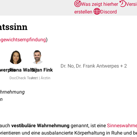
Was zeigt hierher
Vers
erstellen
Discord
htssinn
hgewichtsempfindung
)
Dr. No, Dr. Frank Antwerpes + 2
twerpes
Fiona Walter
Bijan Fink
DocCheck Team
Arzt | Ärztin
Wahrnehmung
on
 auch
vestibuläre Wahrnehmung
genannt, ist eine
Sinneswahrn
ientieren und eine ausbalancierte Körperhaltung in Ruhe und b