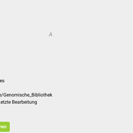
A
es
de/Genomische_Bibliothek
etzte Bearbeitung
eren