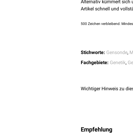
Das
rekombinante
Pl
Alternativ kümmert sich
Diese Plasmide werde
Artikel schnell und vollst
Screening
500
Zeichen verbleibend. Mindes
Die Bakterien werden
Die Bakterien wachsen
Diese Kolonien werde
Um die DNA freizuleg
Stichworte:
Gensonde
,
M
Gelabelte
Gensonden
Fachgebiete:
Genetik
,
Ge
Gensonde und kann de
Die identifizierte Ko
Wichtiger Hinweis zu die
Empfehlung