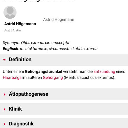
Astrid Högemann
Astrid Högemann
Arzt | Ärztin
Synonym: Otitis externa circumscripta
Englisch
: meatal furuncle, circumscribed otitis externa
Definition
Unter einem
Gehörgangsfurunkel
versteht man die
Entzündung
eines
Haarbalgs
im äußeren
Gehörgang
(Meatus acusticus externus).
Ätiopathogenese
Ein Gehörgangsfurunkel beruht auf einer
Infektion
der Haarbälge im
Klinik
äußeren Gehörgang - meist durch
Staphylokokken
. Die Infektion erfolgt
häufig beim Säubern des Gehörgangs oder auch beim Kratzen.
Die Otitis externa circumscripta verursacht starke
Schmerzen
. Das
Eine
rezidivierende
Diagnostik
Furunkulose
kann auf einen
Diabetes mellitus
Ziehen an der
Ohrmuschel
, die Ausübung von Druck auf den
Tragus
, das