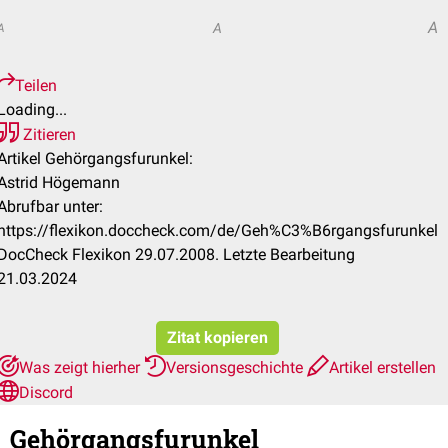
A
A
A
Teilen
Loading...
Zitieren
Artikel Gehörgangsfurunkel:
Astrid Högemann
Abrufbar unter:
https://flexikon.doccheck.com/de/Geh%C3%B6rgangsfurunkel
DocCheck Flexikon 29.07.2008. Letzte Bearbeitung
21.03.2024
Zitat kopieren
Was zeigt hierher
Versionsgeschichte
Artikel erstellen
Discord
Gehörgangsfurunkel