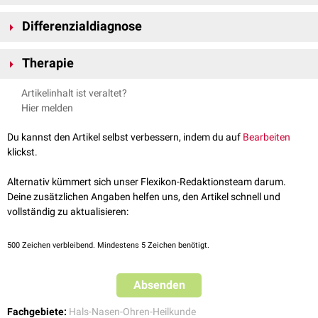
hinweisen.
Einführen des Ohrtrichters bei der Untersuchung sowie das
Kauen
Die Diagnose wird anhand des klinischen Befundes gestellt.
verstärken die Schmerzen.
Differenzialdiagnose
Der Gehörgang ist verschwollen; zusätzlich besteht eine Vergrößerung
Differenzialdiagnostisch sollte an eine
Mastoiditis
gedacht werden.
der
präaurikulären
oder
retroaurikulären
Lymphknoten
.
Therapie
Es werden mit Alkohol getränkte Streifen in den Gehörgang eingelegt
Artikelinhalt ist veraltet?
sowie
Alkoholumschläge
angebracht. Es folgt die Einlage von Streifen,
Hier melden
die eine Salbe mit
Antibiotika
oder
Kortison
aufweisen. Zusätzlich sollten
Analgetika
verordnet werden.
Du kannst den Artikel selbst verbessern, indem du auf
Bearbeiten
Eine Stichinzision des Pfropfes ist bei
Fluktuation
und verzögerterem,
klickst.
spontanem Abstoßen indiziert. In schweren Fällen wird eine systemische
Antibiotikatherapie verordnet.
Alternativ kümmert sich unser Flexikon-Redaktionsteam darum.
Deine zusätzlichen Angaben helfen uns, den Artikel schnell und
vollständig zu aktualisieren:
500
Zeichen verbleibend. Mindestens 5 Zeichen benötigt.
Absenden
Fachgebiete:
Hals-Nasen-Ohren-Heilkunde