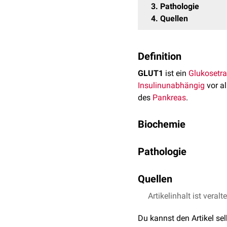
3
Pathologie
4
Quellen
Definition
GLUT1
ist ein
Glukosetra
Insulinunabhängig
vor a
des
Pankreas
.
Biochemie
GLUT1 wird durch das
G
Pathologie
Transmembranprotein
mi
Konzentrationsgradiente
Mutationen
im kodierend
Quellen
GLUT1 behindert die Ver
GLUT1 hat eine hohe
Aff
[
2
]
Funktionsstörungen.
K
liegt bei etwa 1,5 mM
Artikelinhalt ist veralt
↑
Lodish et al.
Molec
m
↑
Genetics Home Ref
Du kannst den Artikel se