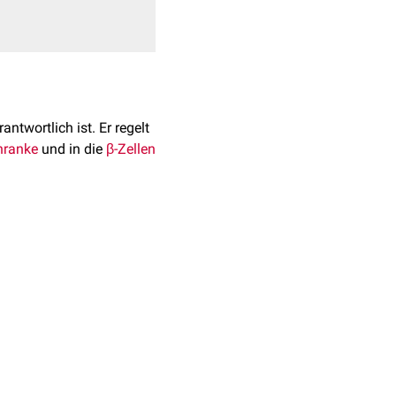
antwortlich ist. Er regelt
hranke
und in die
β-Zellen
st ein
n
Uniporter
, der durch den
el an funktionalem
twicklungs- und
en nahezu gesättigt. Der
twa 5 mM.
 Transport