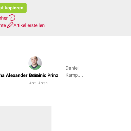
tat kopieren
erher
chte
Artikel erstellen
Daniel
Kamp,
ha Alexander Bröse
Dominic Prinz
Tim
Arzt | Ärztin
Schwarz
+ 5