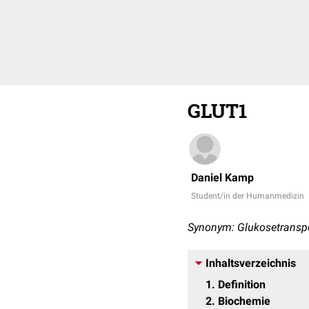
GLUT1
Daniel Kamp
Student/in der Humanmedizin
Synonym: Glukosetranspo
Inhaltsverzeichnis
1
Definition
2
Biochemie