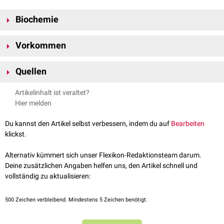
Biochemie
Russell-Körper beinhalten abnorme,
fehlgefaltete
Immunglobuline
, die
Vorkommen
von der Zelle weder sezerniert noch abgebaut werden können. Sie
entsprechen erweiterten Zisternen des
rauen endoplasmatisches
Russell-Körper sind nicht gewebespezifisch und finden sich v.a. bei
Retikulums
. Wahrscheinlich entstehen sie auf der Basis eines gestörten
Quellen
chronischen
Infektionskrankheiten
(
Syphilis
,
Tuberkulose
),
[
2
]
[
3
]
Proteintransports.
Entzündungen
(z.B.
Lupus erythematodes
) sowie beim
multiplem
↑
Russell W
An address on a characteristic organism of cancer.
Artikelinhalt ist veraltet?
Myelom
. Bei letzterem findet man so genannte
Mott-Zellen
, die multiple
BMJ 1890;2:1358–1360., abgerufen am 12.06.2019
Hier melden
Aggregate
von Russell-Körpern darstellen.
↑
Alanen A et al.
Mott cells are plasma cells defevtive in
Russell-Körper, die nicht im Zytoplasma sondern im
Karyoplasma
immunglobulin. Eur J Immunol. 1985 Mar;15(3):235-42, abgerufen
Du kannst den Artikel selbst verbessern, indem du auf
Bearbeiten
vorkommen bzw. dem
Zellkern
aufliegen, werden
Dutcher-Körperchen
am 12.06.2019
klickst.
genannt.
↑
Alanen A et al.
Mott cells: a model to study immunoglobulin
secretion. Eur J Immunol. 1987 Nov;17(11):1573-7, abgerufen am
Alternativ kümmert sich unser Flexikon-Redaktionsteam darum.
12.06.2019
Deine zusätzlichen Angaben helfen uns, den Artikel schnell und
vollständig zu aktualisieren:
500
Zeichen verbleibend. Mindestens 5 Zeichen benötigt.