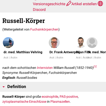
Versionsgeschichte
Artikel erstellen
Discord
Russell-Körper
(Weitergeleitet von
Fuchsinkörperchen
)
dr. med. Matthias Vehring
Dr. Frank Antwerpes
Bijan Fink
Dr. med. Nor
Arzt | Ärztin
Arzt | Ärztin
Arzt | Ärztin
Arzt | Ärztin
[
1
]
nach dem schottischen
Internisten
William Russell (1852-1940)
Synonyme: Russell-Körperchen, Fuchsinkörperchen
Englisch
: Russell bodies
Definition
Russell-Körper
sind große
eosinophile
,
PAS-positive
,
zytoplasmatische
Einschlüsse
in
Plasmazellen
.