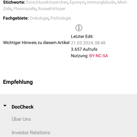
Stichworte:
Einschlusskörperchen
,
Eponym
,
Immunglobulin
,
Mott-
Zelle
,
Plasmazelle
,
Russell-Körper
Fachgebiete:
Onkologie
,
Pathologie
Letzter Edit:
Wichtiger Hinweis zu diesem Artikel
21.03.2024, 08:48
3.657 Aufrufe
Nutzung:
BY-NC-SA
Empfehlung
DocCheck
Über Uns
Investor Relations