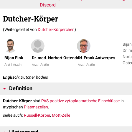
Discord
Dutcher-Körper
(Weitergeleitet von
Dutcher-Körperchen
)
Bijan
Dr. m
Norb
Bijan Fink
Dr. med. Norbert Ostendorf
Dr. Frank Antwerpes
Oste
Arzt | Ärztin
Arzt | Ärztin
Arzt | Ärztin
+ 1
Englisch
: Dutcher bodies
Definition
Dutcher-Körper
sind
PAS-positive
zytoplasmatische
Einschlüsse
in
atypischen
Plasmazellen
.
siehe auch:
Russell-Körper
,
Mott-Zelle