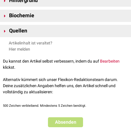
Hintergrund
Die Dutcher-Körper sind nach ihrem Erstbeschreiber, T. F. Dutcher,
Biochemie
[
1
]
benannt, der Patienten mit
Waldenström-Syndrom
untersuchte.
Ursprünglich dachte man, dass es sich um
intranukleäre
Einschlüsse
Quellen
handelt. Später fand man jedoch heraus, dass sie
Immunglobuline
[
2
]
enthalten und den zytoplasmatischen
Russell-Körpern
entsprechen.
↑
Dutcher TF, Fahey JL
The histopathology of the
Artikelinhalt ist veraltet?
Als Dutcher-Bodies werden sie nur bezeichnet, wenn sie dem
Zellkern
macroglobulinemia of Waldenström. J Natl Cancer Inst. 1959
[
3
]
Hier melden
aufliegen oder sich in diesen einstülpen.
May;22(5):887-917., abgerufen am 12.06.2019
↑
Han JH, Cho SR
An old misconception: Dutcher bodies are
Du kannst den Artikel selbst verbessern, indem du auf
Bearbeiten
intranuclear inclusions in plasma cells? Leuk Lymphoma. 2019
klickst.
Jan;60(1):265-267., abgerufen am 12.06.2019
↑
Bain BJ
Russell bodies and Mott cells.Am J Hematol. 2009
Alternativ kümmert sich unser Flexikon-Redaktionsteam darum.
Aug;84(8):516, abgerufen am 12.06.2019
Deine zusätzlichen Angaben helfen uns, den Artikel schnell und
vollständig zu aktualisieren:
500
Zeichen verbleibend. Mindestens 5 Zeichen benötigt.
Absenden