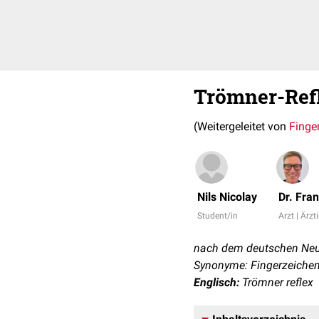
Trömner-Ref
(Weitergeleitet von
Finge
Nils Nicolay
Dr. Fra
Student/in
Arzt | Ärzt
nach dem deutschen Ne
Synonyme: Fingerzeichen,
Englisch:
Trömner reflex