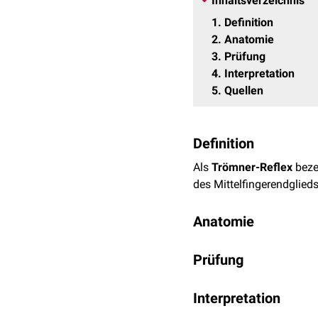
Inhaltsverzeichnis
1
Definition
2
Anatomie
3
Prüfung
4
Interpretation
5
Quellen
Definition
Als
Trömner-Reflex
beze
des Mittelfingerendglieds
Anatomie
Der Trömner-Reflex ist d
Prüfung
über den
Nervus median
Segmenten
C7
und
C8
st
Zur Prüfung des Reflexes
Interpretation
locker angehoben. Anschl
des leicht gebeugten Mitt