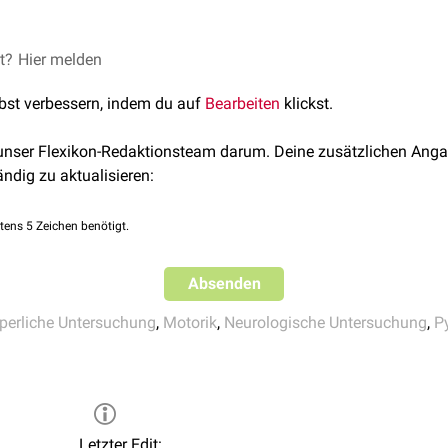
ls pathologisch gewertet, wenn er sehr lebhaft ist,
unilateral
auf
ramidenbahnschädigung
vorkommt, z. B. mit
et?
ch-neurologische Untersuchungstechniken
Hier melden
. 3. überarbeitete A
lbst verbessern, indem du auf
Bearbeiten
klickst.
(Hrsg.).
Checkliste Neurologie
. 7. überarbeitete Auflage. Thiem
genreflexe
 unser Flexikon-Redaktionsteam darum. Deine zusätzlichen Anga
ex nur eine geringe diagnostische Aussagekraft. Er kann
bilateral
a
ändig zu aktualisieren:
ei
vegetativer
Übererregbarkeit oder
Nervosität
. Er fehlt bei
Radik
äsionen
.
tens 5 Zeichen benötigt.
Absenden
perliche Untersuchung
,
Motorik
,
Neurologische Untersuchung
,
P
Letzter Edit: