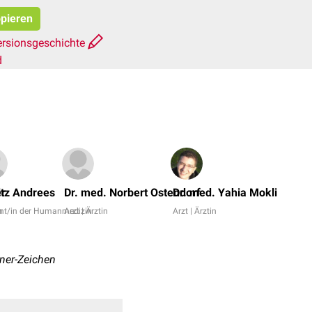
opieren
ersionsgeschichte
d
Nil
Nic
er
tz Andrees
Dr. med. Norbert Ostendorf
Dr. med. Yahia Mokli
Dr.
m
nt/in der Humanmedizin
Arzt | Ärztin
Arzt | Ärztin
Fra
Ant
+
mner-Zeichen
11