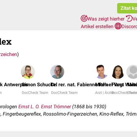
Zitat k
Was zeigt hierher
V
Artikel erstellen
Discor
lex
rzeichen
)
nk Antwerpes
Simon Schuckel
Dr. rer. nat. Fabienne Reh
Michael Vogt
Fiona Walt
Mori
in
DocCheck Team
DocCheck Team
Arzt | Ärztin
DocCheck Tea
Stude
urologen
Ernst L. O. Ernst Trömner
(1868 bis 1930)
 Fingerbeugereflex, Rossolimo-Fingerzeichen, Kino-Reflex, Trö