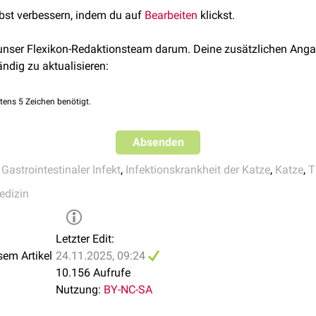
cher, 2023.
lbst verbessern, indem du auf
Bearbeiten
klickst.
 unser Flexikon-Redaktionsteam darum. Deine zusätzlichen Anga
ändig zu aktualisieren:
tens 5 Zeichen benötigt.
Absenden
,
Gastrointestinaler Infekt
,
Infektionskrankheit der Katze
,
Katze
,
T
edizin
Letzter Edit:
sem Artikel
24.11.2025, 09:24
10.156 Aufrufe
Nutzung:
BY-NC-SA