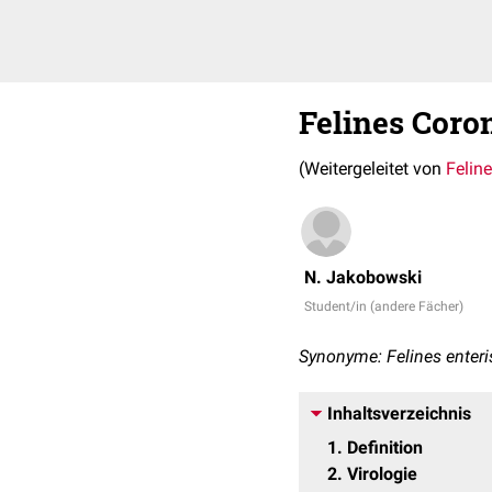
Felines Coro
(Weitergeleitet von
Feline
N. Jakobowski
Student/in (andere Fächer)
Synonyme: Felines enteris
Inhaltsverzeichnis
1
Definition
2
Virologie