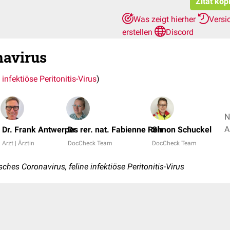
Zitat kop
Was zeigt hierher
Versi
erstellen
Discord
navirus
 infektiöse Peritonitis-Virus
)
N
Dr. Frank Antwerpes
Dr. rer. nat. Fabienne Reh
Simon Schuckel
Arzt | Ärztin
DocCheck Team
DocCheck Team
ches Coronavirus, feline infektiöse Peritonitis-Virus