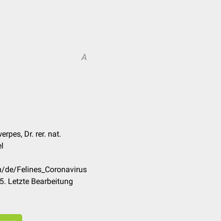
A
rpes, Dr. rer. nat.
l
m/de/Felines_Coronavirus
. Letzte Bearbeitung