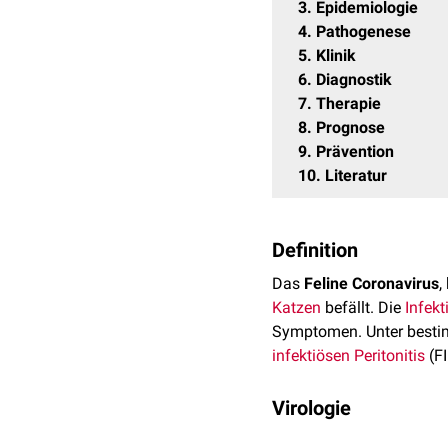
3
Epidemiologie
4
Pathogenese
5
Klinik
6
Diagnostik
7
Therapie
8
Prognose
9
Prävention
10
Literatur
Definition
Das
Feline Coronavirus
,
Katzen
befällt. Die
Infekt
Symptomen. Unter best
infektiösen Peritonitis
(FI
Virologie
Das FCoV gehört zur Gr