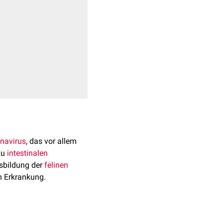
navirus
, das vor allem
zu
intestinalen
sbildung der
felinen
n Erkrankung.
ität. Es existiert in zwei