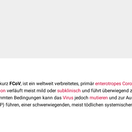
 kurz
FCoV
, ist ein weltweit verbreitetes, primär
enterotropes
Coro
ion
verläuft meist mild oder
subklinisch
und führt überwiegend 
immten Bedingungen kann das
Virus
jedoch
mutieren
und zur Au
P) führen, einer schwerwiegenden, meist tödlichen systemische
uppe der
Alphacoronaviren
und zeigt eine hohe genetische Variabil