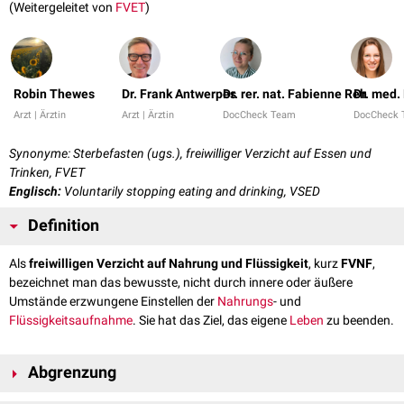
(Weitergeleitet von
FVET
)
Robin Thewes
Dr. Frank Antwerpes
Dr. rer. nat. Fabienne Reh
Dr. med.
Arzt | Ärztin
Arzt | Ärztin
DocCheck Team
DocCheck
Synonyme: Sterbefasten (ugs.), freiwilliger Verzicht auf Essen und
Trinken, FVET
Englisch:
Voluntarily stopping eating and drinking, VSED
Definition
Als
freiwilligen Verzicht auf Nahrung und Flüssigkeit
, kurz
FVNF
,
bezeichnet man das bewusste, nicht durch innere oder äußere
Umstände erzwungene Einstellen der
Nahrungs
- und
Flüssigkeitsaufnahme
. Sie hat das Ziel, das eigene
Leben
zu beenden.
Abgrenzung
Vom FVNF grenzt man die unterlassene Nahrungs- und/oder