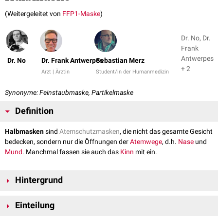
(Weitergeleitet von
FFP1-Maske
)
Dr. No, Dr.
Frank
Antwerpes
Dr. No
Dr. Frank Antwerpes
Sebastian Merz
+ 2
Arzt | Ärztin
Student/in der Humanmedizin
Synonyme: Feinstaubmaske, Partikelmaske
Definition
Halbmasken
sind
Atemschutzmasken
, die nicht das gesamte Gesicht
bedecken, sondern nur die Öffnungen der
Atemwege
, d.h.
Nase
und
Mund
. Manchmal fassen sie auch das
Kinn
mit ein.
Hintergrund
Partikelfiltrierende Halbmasken dienen der Abscheidung von
Feinstaub
Einteilung
und
Aerosolen
aus der
Atemluft
. Sie sind ein Atemschutzgerät, das ganz
oder zum überwiegenden Teil aus Filtermaterial besteht. Manche