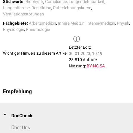
Stichworte:
Biophysik
,
Compliance
,
Lungendehnbarkeit
,
Lungenfibrose
,
Restriktion
,
Ruhedehnungskurve
,
Ventilationsstörungen
Fachgebiete:
Arbeitsmedizin
,
Innere Medizin
,
Intensivmedizin
,
Physik
,
Physiologie
,
Pneumologie
Letzter Edit:
Wichtiger Hinweis zu diesem Artikel
30.01.2023, 10:19
28.810 Aufrufe
Nutzung:
BY-NC-SA
Empfehlung
DocCheck
Über Uns