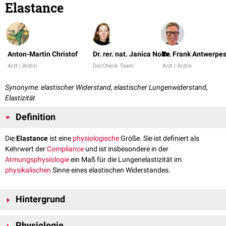
Elastance
Anton-Martin Christof
Dr. rer. nat. Janica Nolte
Dr. Frank Antwerpe
Arzt | Ärztin
DocCheck Team
Arzt | Ärztin
Synonyme: elastischer Widerstand, elastischer Lungenwiderstand,
Elastizität
Definition
Die
Elastance
ist eine
physiologische
Größe. Sie ist definiert als
Kehrwert der
Compliance
und ist insbesondere in der
Atmungsphysiologie
ein Maß für die Lungenelastizität im
physikalischen
Sinne eines elastischen Widerstandes.
Hintergrund
Physikalisch ist
Elastizität
ein Maß für die Rückstellkraft einer
Physiologie