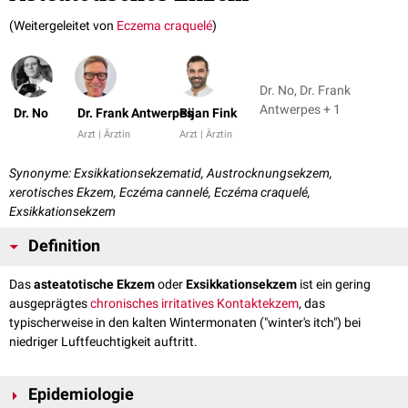
(Weitergeleitet von
Eczema craquelé
)
Dr. No, Dr. Frank
Antwerpes + 1
Dr. No
Dr. Frank Antwerpes
Bijan Fink
Arzt | Ärztin
Arzt | Ärztin
Synonyme: Exsikkationsekzematid, Austrocknungsekzem,
xerotisches Ekzem, Eczéma cannelé, Eczéma craquelé,
Exsikkationsekzem
Definition
Das
asteatotische Ekzem
oder
Exsikkationsekzem
ist ein gering
ausgeprägtes
chronisches irritatives Kontaktekzem
, das
typischerweise in den kalten Wintermonaten ("winter's itch") bei
niedriger Luftfeuchtigkeit auftritt.
Epidemiologie