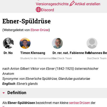
Versionsgeschichte
Artikel erstellen
Discord
Ebner-Spüldrüse
(Weitergeleitet von
Ebner-Drüse
)
Dr. No
Timon Klensang
Dr. rer. nat. Fabienne Reh
Johannes Be
Student/in der Humanmedizin
DocCheck Team
DocCheck Team
nach Anton Gilbert Viktor von Ebner (1842-1925) österreichischer
Anatom
Synonyme: von Ebner'sche Spüldrüse, Glandulae gustatoriae
Englisch
: Ebner's glands
Definition
Als
Ebner-Spüldrüsen
bezeichnet man kleine
seröse
Drüsen
der