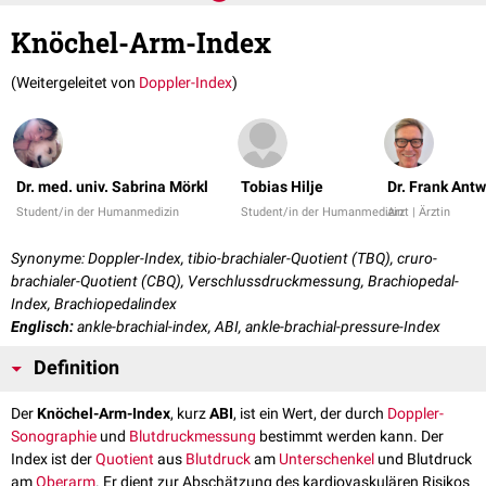
Knöchel-Arm-Index
(Weitergeleitet von
Doppler-Index
)
Dr. med. univ. Sabrina Mörkl
Tobias Hilje
Dr. Frank Ant
Student/in der Humanmedizin
Student/in der Humanmedizin
Arzt | Ärztin
Synonyme: Doppler-Index, tibio-brachialer-Quotient (TBQ), cruro-
brachialer-Quotient (CBQ), Verschlussdruckmessung, Brachiopedal-
Index, Brachiopedalindex
Englisch:
ankle-brachial-index, ABI, ankle-brachial-pressure-Index
Definition
Der
Knöchel-Arm-Index
, kurz
ABI
, ist ein Wert, der durch
Doppler-
Sonographie
und
Blutdruckmessung
bestimmt werden kann. Der
Index ist der
Quotient
aus
Blutdruck
am
Unterschenkel
und Blutdruck
am
Oberarm
. Er dient zur Abschätzung des kardiovaskulären Risikos