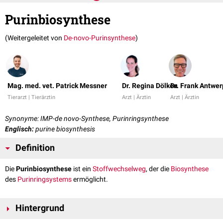
Purinbiosynthese
(Weitergeleitet von
De-novo-Purinsynthese
)
Mag. med. vet. Patrick Messner
Dr. Regina Dölken
Dr. Frank Antwe
Tierarzt | Tierärztin
Arzt | Ärztin
Arzt | Ärztin
Synonyme: IMP-de novo-Synthese, Purinringsynthese
Englisch:
purine biosynthesis
Definition
Die
Purinbiosynthese
ist ein
Stoffwechselweg
, der die
Biosynthese
des
Purinringsystems
ermöglicht.
Hintergrund