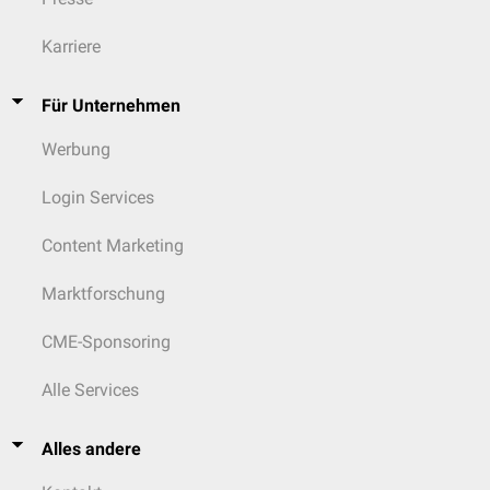
Karriere
Für Unternehmen
Werbung
Login Services
Content Marketing
Marktforschung
CME-Sponsoring
Alle Services
An das IMP anschließend, verzweigt sich der Syntheseweg in zwei
Richtungen: Einerseits in Richtung
AMP
, andererseits in Richtung
GMP
.
Alles andere
Als abschließende Reaktion müssen die
Monophosphate
noch zu
Di-
und