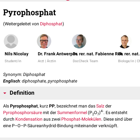
Pyrophosphat
(Weitergeleitet von
Diphosphat
)
Nils Nicolay
Dr. Frank Antwerpes
Dr. rer. nat. Fabienne Reh
Dr. rer. na
Student/in
Arzt | Ärztin
DocCheck Team
Biologe/in | 
Synonym: Diphosphat
Englisch
: diphosphate, pyrophosphate
Definition
Als
Pyrophosphat
, kurz
PP
, bezeichnet man das
Salz
der
4-
Pyrophosphorsäure
mit der
Summenformel
(P
O
)
. Es entsteht
2
7
durch
Kondensation
aus zwei
Phosphat
-
Molekülen
. Diese sind über
eine P–O–P-Säureanhydrid-Bindung miteinander verknüpft.