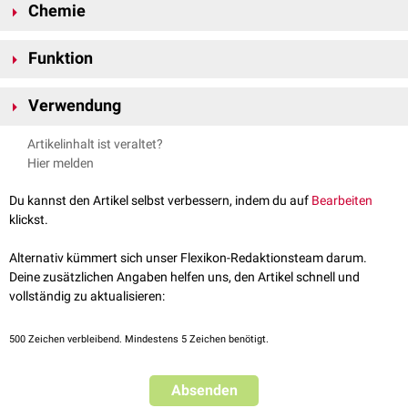
Chemie
4−
Die
Konstitutionsformel
von Pyrophosphat ist [(O
P)–O–(PO
)]
.
3
3
Funktion
Pyrophosphat kommt
physiologisch
als energiereiche Bindung vor,
Verwendung
beispielsweise im
ATP
. Das Pyrophosphat spielt eine wichtige Rolle bei
der
gerichteten Biosynthese
, wie etwa bei der
Fettsäureaktivierung
und
In der Lebensmittelchemie wird Pyrophosphat als
Emulgator
,
Trennmittel
Artikelinhalt ist veraltet?
Aminosäureaktivierung
. Die
hydrolytische
Spaltung von Pyrophosphat
und Backtriebmittel verwendet.
Hier melden
zu 2 Molekülen Phosphat erfolgt durch
Pyrophosphatasen
. Diese
werden auch als
anorganische
Diphosphatasen
bezeichnet. Durch die
Du kannst den Artikel selbst verbessern, indem du auf
Bearbeiten
Reaktion wird in der
Zelle
die Regeneration von ATP und anderen
klickst.
energiereichen Phosphatverbindungen aus Pyrophosphat ermöglicht.
Alternativ kümmert sich unser Flexikon-Redaktionsteam darum.
Deine zusätzlichen Angaben helfen uns, den Artikel schnell und
vollständig zu aktualisieren:
500
Zeichen verbleibend. Mindestens 5 Zeichen benötigt.
Absenden