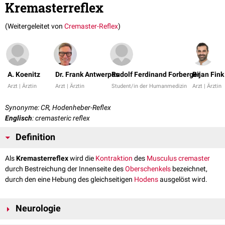
Kremasterreflex
(Weitergeleitet von
Cremaster-Reflex
)
A. Koenitz
Dr. Frank Antwerpes
Rudolf Ferdinand Forberger
Bijan Fink
Arzt | Ärztin
Arzt | Ärztin
Student/in der Humanmedizin
Arzt | Ärztin
Synonyme: CR, Hodenheber-Reflex
Englisch
: cremasteric reflex
Definition
Als
Kremasterreflex
wird die
Kontraktion
des
Musculus cremaster
durch Bestreichung der Innenseite des
Oberschenkels
bezeichnet,
durch den eine Hebung des gleichseitigen
Hodens
ausgelöst wird.
Neurologie
Der Kremasterreflex ist ein
physiologischer
Fremdreflex
. Die
efferenten